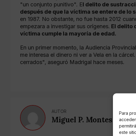
"un conjunto punitivo". E
l delito de sustrac
después de que la víctima se entere de lo 
en 1987. No obstante, no fue hasta 2012 cu
empezara a investigar sus orígenes.
El delito
víctima cumple la mayoría de edad.
En un primer momento, la Audiencia Provincial
me interesa el dinero ni ver a Vela en la cárcel
cerrados", aseguró Madrigal hace meses.
AUTOR
Para pro
Miguel P. Montes
acceder 
permitir
este sit