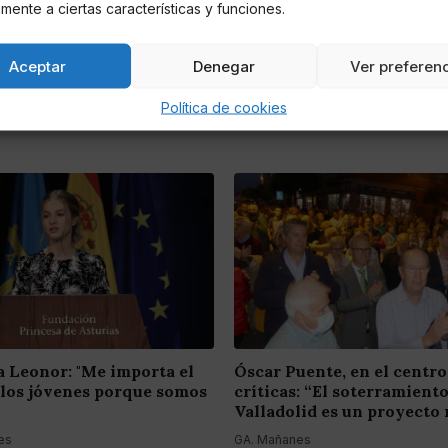
mente a ciertas características y funciones.
Aceptar
Denegar
Ver preferen
Política de cookies
a Leonor: "Me importa el
Óscar Puente, en el centro
 los jóvenes porque somos
críticas: “El soterramient
Valladolid es un proyecto 
es
GA. Mañanes