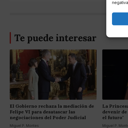
negativa
Te puede interesar
El Gobierno rechaza la mediación de
La Princes
Felipe VI para desatascar las
devenir de
negociaciones del Poder Judicial
el futuro"
Miguel P. Montes
Miguel P. Mont