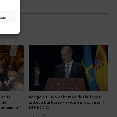
cias
 de la
Felipe VI: "No debemos desfallecer
o de
ante la barbarie vivida en Ucrania" |
necesario"
DIRECTO
Miguel P. Montes