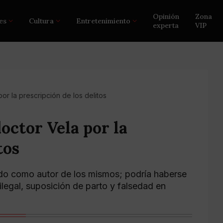
Opinión
Zona
es
Cultura
Entretenimiento
experta
VIP
por la prescripción de los delitos
doctor Vela por la
tos
ado como autor de los mismos; podría haberse
ilegal, suposición de parto y falsedad en