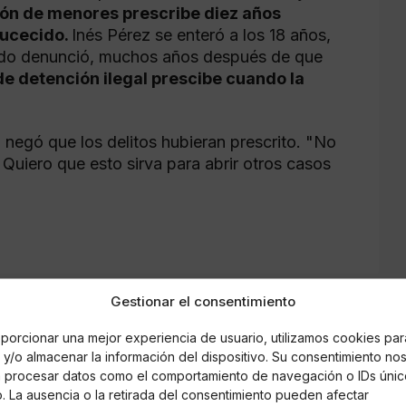
ción de menores prescribe diez años
sucecido.
Inés Pérez se enteró a los 18 años,
ando denunció, muchos años después de que
 de detención ilegal prescibe cuando la
 negó que los delitos hubieran prescrito. "No
. Quiero que esto sirva para abrir otros casos
Gestionar el consentimiento
porcionar una mejor experiencia de usuario, utilizamos cookies par
y/o almacenar la información del dispositivo. Su consentimiento no
á procesar datos como el comportamiento de navegación o IDs únic
io. La ausencia o la retirada del consentimiento pueden afectar