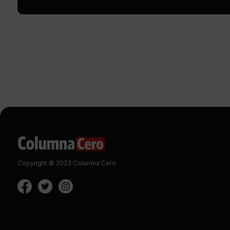
Copyright © 2023 Columna Cero