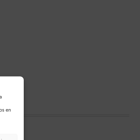
a
s
os en