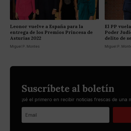
Leonor vuelve a España para la
El PP vuela
entrega de los Premios Princesa de
Poder Judic
Asturias 2022
delito de s
Miguel P. Montes
Miguel P. Mont
Suscríbete al boletín
¡sé el primero en recibir noticias frescas de una