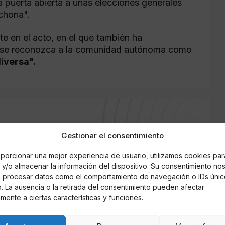
la puerta abierta a unas elecciones generales
echona".
te en el acto, en el que también ha
e se reconozca a la comunidad autónoma como
diversa".
Gestionar el consentimiento
porcionar una mejor experiencia de usuario, utilizamos cookies par
y/o almacenar la información del dispositivo. Su consentimiento no
á procesar datos como el comportamiento de navegación o IDs únic
io. La ausencia o la retirada del consentimiento pueden afectar
mente a ciertas características y funciones.