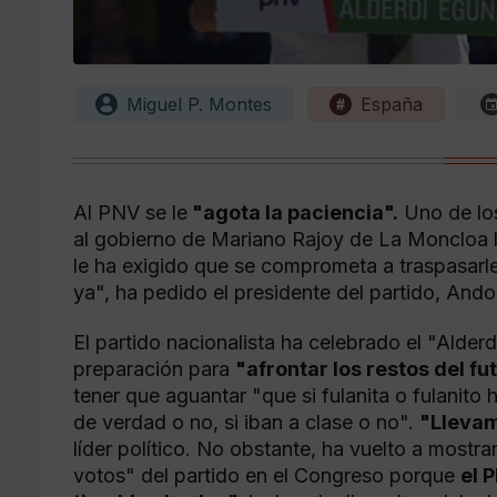
Miguel P. Montes
España
Al PNV se le
"agota la paciencia".
Uno de lo
al gobierno de Mariano Rajoy de La Moncloa
le ha exigido que se comprometa a traspasar
ya", ha pedido el presidente del partido, Ando
El partido nacionalista ha celebrado el "Alder
preparación para
"afrontar los restos del fu
tener que aguantar "que si fulanita o fulanito h
de verdad o no, si iban a clase o no".
"Lleva
líder político. No obstante, ha vuelto a mostr
votos" del partido en el Congreso porque
el 