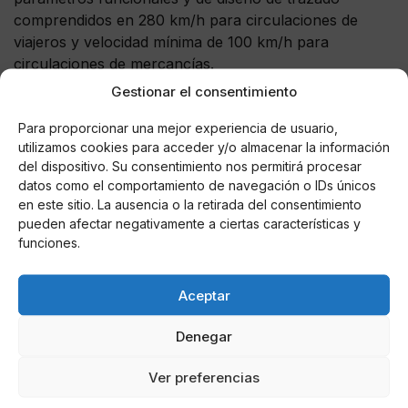
comprendidos en 280 km/h para circulaciones de
viajeros y velocidad mínima de 100 km/h para
circulaciones de mercancías.
Gestionar el consentimiento
Fondos europeos
Para proporcionar una mejor experiencia de usuario,
Esta actuación va a ser cofinanciada por el Fondo
utilizamos cookies para acceder y/o almacenar la información
Europeo de Desarrollo Regional (FEDER) a través del
del dispositivo. Su consentimiento nos permitirá procesar
P.O. Plurirregional de España 2014-2020, Objetivo
datos como el comportamiento de navegación o IDs únicos
en este sitio. La ausencia o la retirada del consentimiento
Temático 7: Transporte sostenible.
pueden afectar negativamente a ciertas características y
funciones.
Aceptar
AUTOR
Iñigo Mas Greño
Denegar
Ver preferencias
Noticias relacionadas