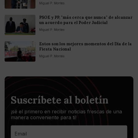
Miguel P. Montes
PSOE y PP, "más cerca que nunca" de alcanzar
un acuerdo para el Poder Judicial
Miguel P. Montes
Estos son los mejores momentos del Día de la
Fiesta Nacional
Miguel P. Montes
Suscríbete al boletín
¡sé el primero en recibir noticias frescas de una
manera conveniente para ti!