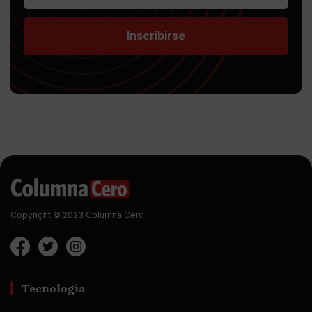
Inscribirse
Copyright © 2023 Columna Cero
Tecnología