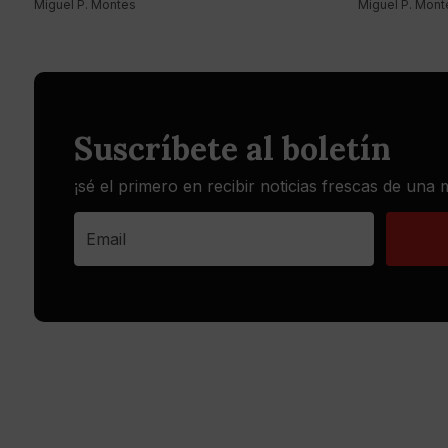
Miguel P. Montes
Miguel P. Mont
Suscríbete al boletín
¡sé el primero en recibir noticias frescas de una