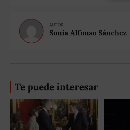
AUTOR
Sonia Alfonso Sánchez
Te puede interesar