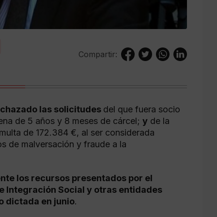
Compartir:
echazado las solicitudes
del que fuera socio
dena de 5 años y 8 meses de cárcel;
y
de la
a multa de 172.384 €, al ser considerada
tos de malversación y fraude a la
te los recursos presentados por el
e Integración Social y otras entidades
 dictada en junio
.