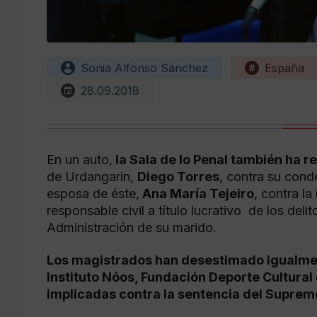
Sonia Alfonso Sánchez
España
28.09.2018
En un auto,
la Sala de lo Penal también ha r
de Urdangarin,
Diego Torres
, contra su con
esposa de éste,
Ana María Tejeiro
, contra l
responsable civil a título lucrativo de los deli
Administración de su marido.
Los magistrados han desestimado igualmen
Instituto Nóos, Fundación Deporte Cultural 
implicadas contra la sentencia del Supremo