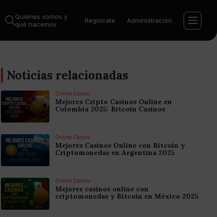
Quiénes somos y
Regístrate
Administración
qué hacemos
Noticias relacionadas
Online Casino
Mejores Cripto Casinos Online en
Colombia 2025: Bitcoin Casinos
Online Casino
Mejores Casinos Online con Bitcoin y
Criptomonedas en Argentina 2025
Online Casino
Mejores casinos online con
criptomonedas y Bitcoin en México 2025