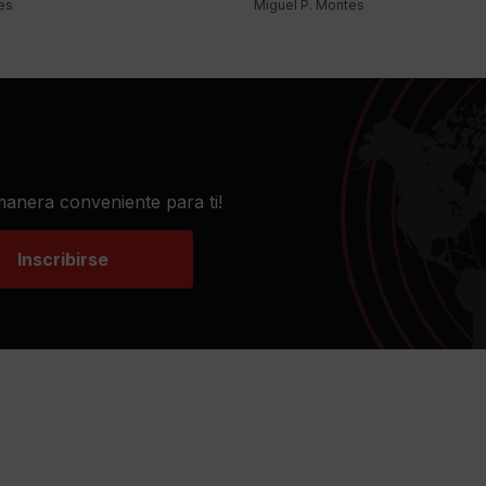
es
Miguel P. Montes
 manera conveniente para ti!
Inscribirse