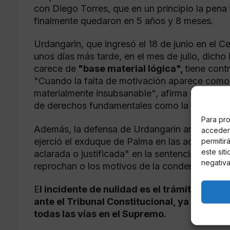
con Diego Torres, que en un principio la pena
finalmente quedaron en 5 años y 8 meses.
Urdangarin, que ingresó el 18 de junio en el Ce
unos días más tarde, en el mes de julio, dicho
carece de
"base material lógica",
tiene cont
"Cuando la falta de motivación aparece como 
materialmente insubsanable", afirma el escrit
de derechos fundamentales como la
tutela ju
Para pro
Además, la defensa de Urdangarin argumenta e
acceder 
ejerció el exduque de Palma en las actividades
permitir
este sit
aclarada o justificada" en la sentencia, y qu
negativa
reprochan o los motivos de la condena por ma
E
l incidente de nulidad es el trámite prev
ante el Tribunal Constitucional, ya que ant
todas las vías en el Supremo.