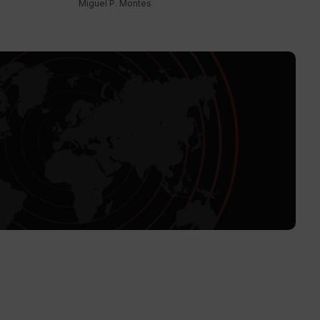
Miguel P. Montes