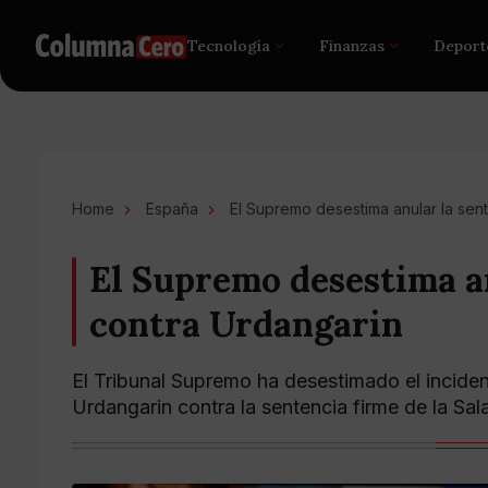
Tecnología
Finanzas
Deport
Home
España
El Supremo desestima anular la sent
El Supremo desestima an
contra Urdangarin
El Tribunal Supremo ha desestimado el inciden
Urdangarin contra la sentencia firme de la Sal