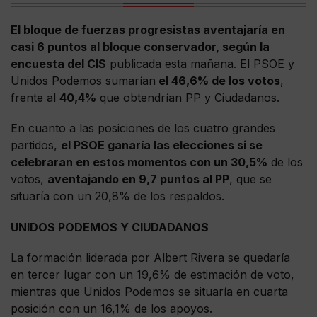
El bloque de fuerzas progresistas aventajaría en
casi 6 puntos al bloque conservador, según la
encuesta del CIS
publicada esta mañana. El PSOE y
Unidos Podemos sumarían
el 46,6% de los votos
,
frente al
40,4%
que obtendrían PP y Ciudadanos.
En cuanto a las posiciones de los cuatro grandes
partidos,
el PSOE ganaría las elecciones si se
celebraran en estos momentos con un 30,5%
de los
votos,
aventajando en 9,7 puntos al PP
, que se
situaría con un 20,8% de los respaldos.
UNIDOS PODEMOS Y CIUDADANOS
La formación liderada por Albert Rivera se quedaría
en tercer lugar con un 19,6% de estimación de voto,
mientras que Unidos Podemos se situaría en cuarta
posición con un 16,1% de los apoyos.