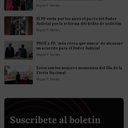
Miguel P. Montes
El PP vuela por los aires el pacto del Poder
Judicial por la reforma del delito de sedición
Miguel P. Montes
PSOE y PP, "más cerca que nunca" de alcanzar
un acuerdo para el Poder Judicial
Miguel P. Montes
Estos son los mejores momentos del Día de la
Fiesta Nacional
Miguel P. Montes
Suscríbete al boletín