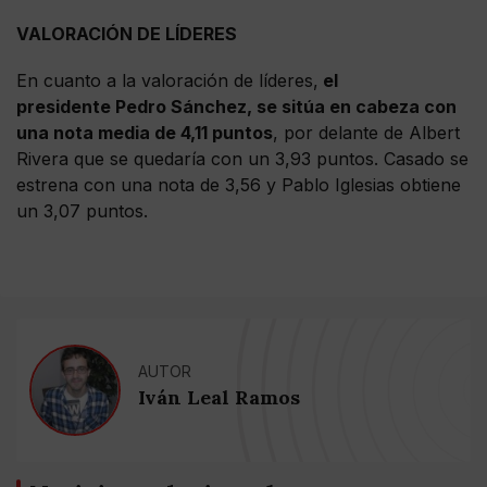
VALORACIÓN DE LÍDERES
En cuanto a la valoración de líderes,
el
presidente Pedro Sánchez, se sitúa en cabeza con
una nota media de 4,11 puntos
, por delante de Albert
Rivera que se quedaría con un 3,93 puntos. Casado se
estrena con una nota de 3,56 y Pablo Iglesias obtiene
un 3,07 puntos.
AUTOR
Iván Leal Ramos