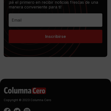
¡sé el primero en recibir noticias frescas de una
manera conveniente para ti!
Inscribirse
Copyright © 2023 Columna Cero