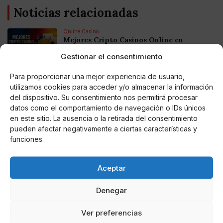
Noticias relacionadas
Online Casino
Mejores Cripto Casinos Online en
Colombia 2025: Bitcoin Casinos
Gestionar el consentimiento
Para proporcionar una mejor experiencia de usuario,
Online Casino
Mejores Casinos Online con Bitcoin y
utilizamos cookies para acceder y/o almacenar la información
Criptomonedas en Argentina 2025
del dispositivo. Su consentimiento nos permitirá procesar
datos como el comportamiento de navegación o IDs únicos
en este sitio. La ausencia o la retirada del consentimiento
Online Casino
pueden afectar negativamente a ciertas características y
Mejores casinos online con
criptomonedas y Bitcoin en México 2025
funciones.
Aceptar
Entretenimiento
Fortnite regresa para iOS en la Unión
Europea
Denegar
Ver preferencias