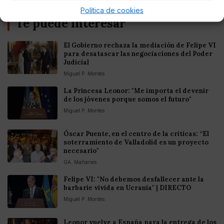
Política de cookies
Te puede interesar
El Gobierno rechaza la mediación de Felipe VI
para desatascar las negociaciones del Poder
Judicial
Miguel P. Montes
La Princesa Leonor: "Me importa el devenir
de los jóvenes porque somos el futuro"
Miguel P. Montes
Óscar Puente, en el centro de la críticas: “El
soterramiento de Valladolid es un proyecto
necesario"
GA. Mañanes
Felipe VI: "No debemos desfallecer ante la
barbarie vivida en Ucrania" | DIRECTO
Miguel P. Montes
Leonor vuelve a España para la entrega de los