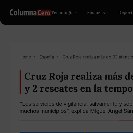
Tecnología
Finanzas
Deport
Home
España
Cruz Roja realiza más de 93 atenci
Cruz Roja realiza más d
y 2 rescates en la temp
“Los servicios de vigilancia, salvamento y so
muchos municipios”, explica Miguel Ángel Sá