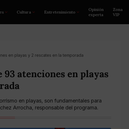
Opinión
Zona
es
Cultura
Entretenimiento
experta
VIP
ones en playas y 2 rescates en la temporada
e 93 atenciones en playas
orada
corrismo en playas, son fundamentales para
nchez Arrocha, responsable del programa.