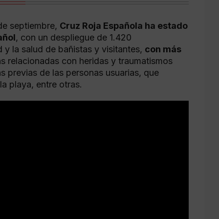
 de septiembre,
Cruz Roja Española ha estado
añol
, con un despliegue de 1.420
 y la salud de bañistas y visitantes,
con más
las relacionadas con heridas y traumatismos
as previas de las personas usuarias, que
a playa, entre otras.