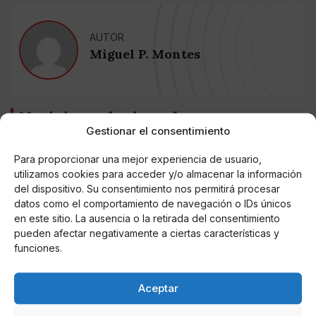
AUTOR
Miguel P. Montes
Noticias relacionadas
Gestionar el consentimiento
Online Casino
Mejores Cripto Casinos Online en
Para proporcionar una mejor experiencia de usuario,
Colombia 2025: Bitcoin Casinos
utilizamos cookies para acceder y/o almacenar la información
del dispositivo. Su consentimiento nos permitirá procesar
datos como el comportamiento de navegación o IDs únicos
Online Casino
en este sitio. La ausencia o la retirada del consentimiento
Mejores Casinos Online con Bitcoin y
Criptomonedas en Argentina 2025
pueden afectar negativamente a ciertas características y
funciones.
Online Casino
Mejores casinos online con
Aceptar
criptomonedas y Bitcoin en México 2025