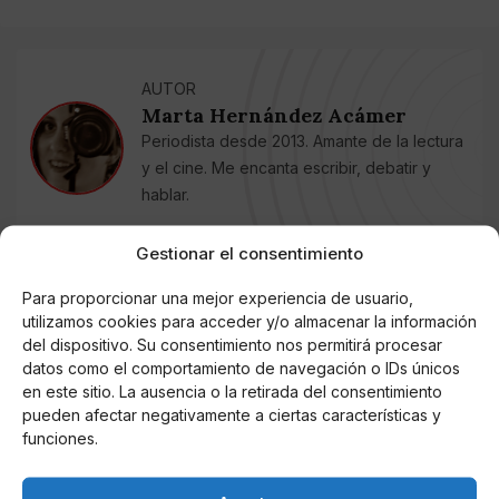
AUTOR
Marta Hernández Acámer
Periodista desde 2013. Amante de la lectura
y el cine. Me encanta escribir, debatir y
hablar.
Gestionar el consentimiento
Noticias relacionadas
Para proporcionar una mejor experiencia de usuario,
utilizamos cookies para acceder y/o almacenar la información
Online Casino
Mejores Cripto Casinos Online en
del dispositivo. Su consentimiento nos permitirá procesar
Colombia 2025: Bitcoin Casinos
datos como el comportamiento de navegación o IDs únicos
en este sitio. La ausencia o la retirada del consentimiento
pueden afectar negativamente a ciertas características y
Online Casino
funciones.
Mejores Casinos Online con Bitcoin y
Criptomonedas en Argentina 2025