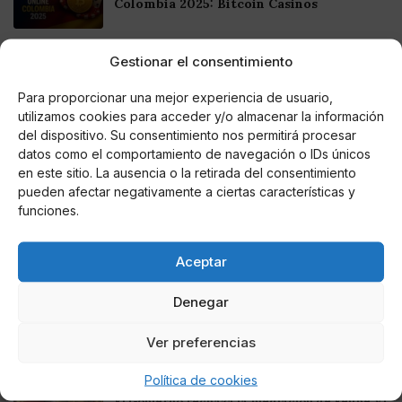
Colombia 2025: Bitcoin Casinos
Online Casino
Gestionar el consentimiento
Mejores Casinos Online con Bitcoin y
Criptomonedas en Argentina 2025
Para proporcionar una mejor experiencia de usuario,
utilizamos cookies para acceder y/o almacenar la información
del dispositivo. Su consentimiento nos permitirá procesar
Online Casino
Mejores casinos online con
datos como el comportamiento de navegación o IDs únicos
criptomonedas y Bitcoin en México 2025
en este sitio. La ausencia o la retirada del consentimiento
pueden afectar negativamente a ciertas características y
funciones.
Entretenimiento
Fortnite regresa para iOS en la Unión
Europea
Aceptar
Denegar
Ver preferencias
Te puede interesar
Política de cookies
El Gobierno rechaza la mediación de Felipe VI