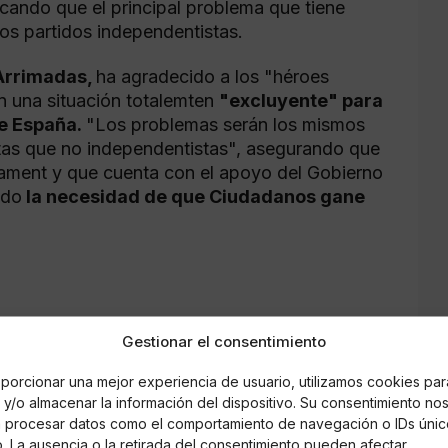
icando que el principal problema que tiene
os partidos independentistas.
Arrimadas,
ha agradecido a los "héroes
n una situación totalemten
"excluyente" para
de España.
"Los problemas serán los mismos
stas que no independentistas", asegurando que
rlament y que cuenta con el apoyo del Gobierno
ado
la necesidad de que Ciudadanos gane
Gestionar el consentimiento
porcionar una mejor experiencia de usuario, utilizamos cookies par
y/o almacenar la información del dispositivo. Su consentimiento no
á procesar datos como el comportamiento de navegación o IDs únic
io. La ausencia o la retirada del consentimiento pueden afectar