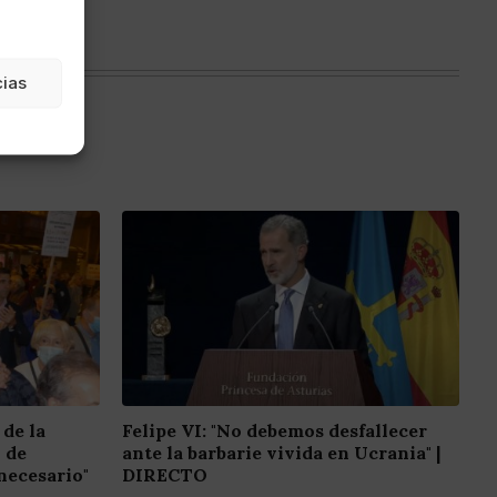
cias
 de la
Felipe VI: "No debemos desfallecer
o de
ante la barbarie vivida en Ucrania" |
necesario"
DIRECTO