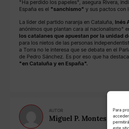
"Ha perdido los papeles", asegura Rivera, ind
España es el
"sanchismo"
y sus pactos con l
La líder del partido naranja en Cataluña,
Inés 
anónimos que plantan cara al nacionalismo" e
los catalanes que apuestan por la unidad 
para los nietos de las personas independenti
a Torra no le interesa que se debata en el Pa
de Pedro Sánchez. Es por eso que ha destac
"en Cataluña y en España".
Para pro
AUTOR
acceder 
Miguel P. Montes
permitir
este sit