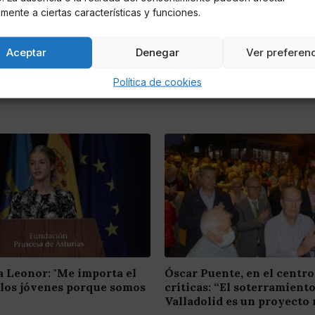
mente a ciertas características y funciones.
Aceptar
Denegar
Ver preferen
Política de cookies
a Leonor: "Me importa el
Óscar Puente, en el centro
 los jóvenes porque somos
críticas: “El soterramient
Valladolid es un proyecto 