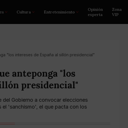
Opinión
Zona
es
Cultura
Entretenimiento
experta
VIP
a "los intereses de España al sillón presidencial"
ue anteponga "los
illón presidencial"
te del Gobierno a convocar elecciones
el 'sanchismo', el que pacta con los