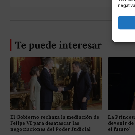
negativa
Te puede interesar
El Gobierno rechaza la mediación de
La Princes
Felipe VI para desatascar las
devenir de
negociaciones del Poder Judicial
el futuro"