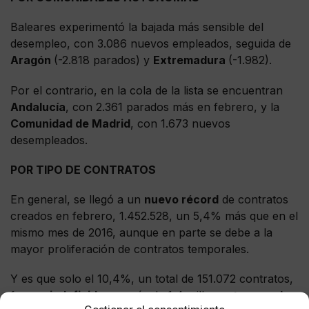
Baleares experimentó la bajada más sensible del
desempleo, con 3.086 nuevos empleados, seguida de
Aragón
(-2.818 parados) y
Extremadura
(-1.982).
Por el contrario, en la cola de la lista se encuentran
Andalucía
, con 2.361 parados más en febrero, y la
Comunidad de Madrid
, con 1.673 nuevos
desempleados.
POR TIPO DE CONTRATOS
En general, se llegó a un
nuevo récord
de contratos
creados en febrero, 1.452.528, un 5,4% más que en el
mismo mes de 2016, aunque en parte se debe a la
mayor proliferación de contratos temporales.
Y es que solo el 10,4%, un total de 151.072 contratos,
fueron
indefinidos
, y más de 1,4 millones
temporales
.