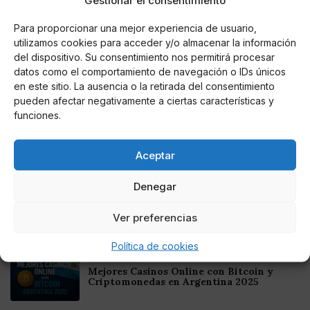
Gestionar el consentimiento
Los contratos
a tiempo parcial
crecieron un 7,7%
hasta los 59.827.
Para proporcionar una mejor experiencia de usuario,
utilizamos cookies para acceder y/o almacenar la información
del dispositivo. Su consentimiento nos permitirá procesar
datos como el comportamiento de navegación o IDs únicos
en este sitio. La ausencia o la retirada del consentimiento
AUTOR
pueden afectar negativamente a ciertas características y
Josan
funciones.
Aceptar
Noticias relacionadas
Denegar
Online Casino
Mejores Cripto Casinos Online en
Ver preferencias
Colombia 2025: Bitcoin Casinos
Política de cookies
Online Casino
Mejores Casinos Online con Bitcoin y
Criptomonedas en Argentina 2025