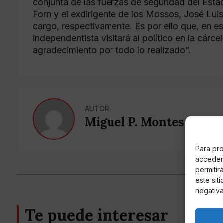
conjunta de las fuerzas de seguridad del Est
Forn y el exdirigente de los Mossos, José Luis
cargo, respectivamente. Es por ello que, en es
independentista visitará al político en la cár
agradecimiento por todo lo realizado”.
AUTOR
Miguel P. Montes
Para pro
acceder 
permitir
este sit
negativa
Te puede interesar