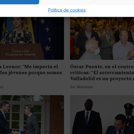
Política de cookies
a Leonor: "Me importa el
Óscar Puente, en el centro
 los jóvenes porque somos
críticas: “El soterramient
Valladolid es un proyecto 
es
GA. Mañanes