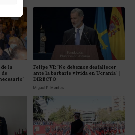
 de la
Felipe VI: "No debemos desfallecer
o de
ante la barbarie vivida en Ucrania" |
necesario"
DIRECTO
Miguel P. Montes