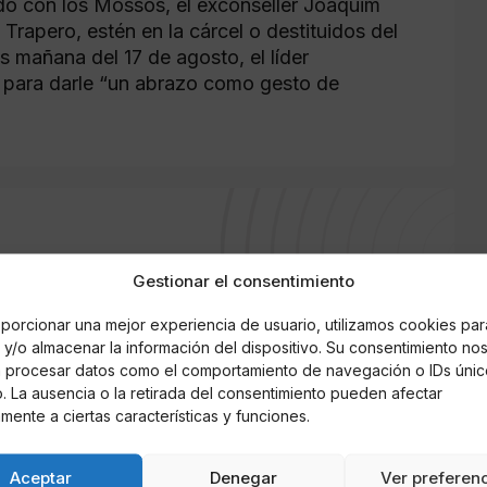
ado con los Mossos, el exconseller Joaquim
 Trapero, estén en la cárcel o destituidos del
s mañana del 17 de agosto, el líder
cel para darle “un abrazo como gesto de
Gestionar el consentimiento
porcionar una mejor experiencia de usuario, utilizamos cookies par
y/o almacenar la información del dispositivo. Su consentimiento no
á procesar datos como el comportamiento de navegación o IDs únic
io. La ausencia o la retirada del consentimiento pueden afectar
mente a ciertas características y funciones.
Aceptar
Denegar
Ver preferen