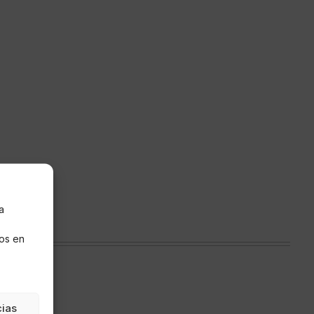
a
s
os en
cias