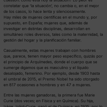
cuestión: cómo está hoy la situación? Lo peor es
constatar que ‘la situación’, no cambia o, en el mejor
de los casos, lo hace lenta y silenciosamente.
Hay miles de mujeres científicas en el mundo y, por
supuesto, en España; mujeres que, además de
investigar en distintas disciplinas, desarrollan en
simultáneo roles diversos, tales como la maternidad, la
gestión del hogar y la planificación familiar.
Casualmente, estas mujeres trabajan con hombres
que, parece, tienen mayor peso específico, quizás por
el principio de Arquímedes, donde el cuerpo que se
sumerge digamos que es masculino y el líquido
desalojado, femenino. Por ejemplo, desde 1903 hasta
el umbral de 2015, el Premio Nobel ha sido otorgado
en 817 ocasiones a hombres y en 47 a mujeres.
Entre las mujeres ganadoras, la primera fue Marie
Curie (dos veces; en Física y en Química). Su hija,
Irène Joliot-Curie, ganó el de Química, en 1935, por lo