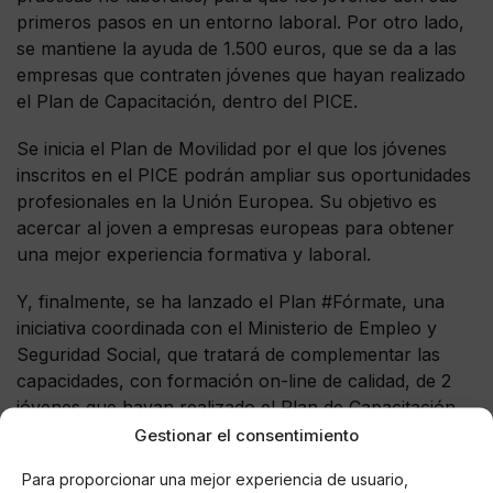
primeros pasos en un entorno laboral. Por otro lado,
se mantiene la ayuda de 1.500 euros, que se da a las
empresas que contraten jóvenes que hayan realizado
el Plan de Capacitación, dentro del PICE.
Se inicia el Plan de Movilidad por el que los jóvenes
inscritos en el PICE podrán ampliar sus oportunidades
profesionales en la Unión Europea. Su objetivo es
acercar al joven a empresas europeas para obtener
una mejor experiencia formativa y laboral.
Y, finalmente, se ha lanzado el Plan #Fórmate, una
iniciativa coordinada con el Ministerio de Empleo y
Seguridad Social, que tratará de complementar las
capacidades, con formación on-line de calidad, de 2
jóvenes que hayan realizado el Plan de Capacitación.
Gestionar el consentimiento
Para proporcionar una mejor experiencia de usuario,