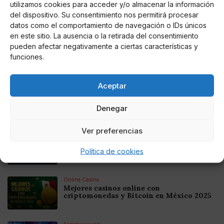
utilizamos cookies para acceder y/o almacenar la información
AUTOR
del dispositivo. Su consentimiento nos permitirá procesar
Edurne García Ordóñez
datos como el comportamiento de navegación o IDs únicos
en este sitio. La ausencia o la retirada del consentimiento
pueden afectar negativamente a ciertas características y
funciones.
Noticias relacionadas
Aceptar
Online Casino
Mejores Cripto Casinos Online en
Colombia 2025: Bitcoin Casinos
Denegar
Ver preferencias
Online Casino
Mejores Casinos Online con Bitcoin y
Criptomonedas en Argentina 2025
Política de cookies
Online Casino
Mejores casinos online con
criptomonedas y Bitcoin en México 2025