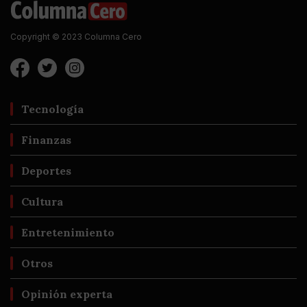
Copyright © 2023 Columna Cero
Tecnología
Finanzas
Deportes
Cultura
Entretenimiento
Otros
Opinión experta