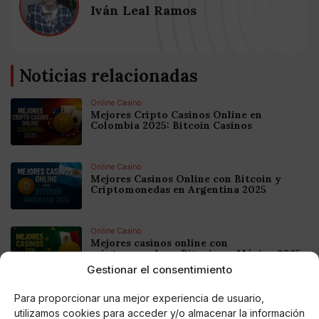
Iván Leal Ramos
Noticias relacionadas
Online Casino
Mejores Cripto Casinos Online en
Colombia 2025: Bitcoin Casinos
Online Casino
Mejores Casinos Online con Bitcoin y
Criptomonedas en Argentina 2025
Online Casino
Mejores casinos online con
criptomonedas y Bitcoin en México 2025
Gestionar el consentimiento
Entretenimiento
Para proporcionar una mejor experiencia de usuario,
Fortnite regresa para iOS en la Unión
utilizamos cookies para acceder y/o almacenar la información
Europea