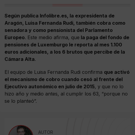
Según publica Infolibre.es, la expresidenta de
Aragón, Luisa Fernanda Rudi, también cobra como
senadora y como pensionista del Parlamento
Europeo
. Este medio afirma, que
la paga del fondo de
pensiones de Luxemburgo le reporta al mes 1.100
euros adicionales, a los 6 brutos que percibe de la
Cámara Alta
.
El equipo de Luisa Fernanda Rudi confirma
que activó
el mecanismo de cobro cuando cesó al frente del
Ejecutivo autonómico en julio de 2015
, y que no lo
hizo año y medio antes, al cumplir los 63, “porque no
se lo planteó”.
AUTOR