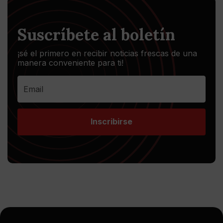
Suscríbete al boletín
¡sé el primero en recibir noticias frescas de una
manera conveniente para ti!
Inscribirse