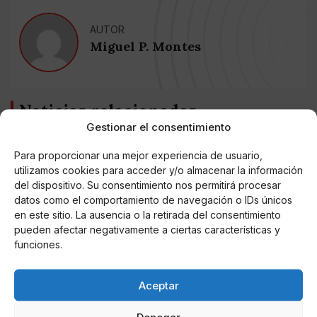
AUTOR
Miguel P. Montes
Noticias relacionadas
Gestionar el consentimiento
Online Casino
Mejores Cripto Casinos Online en
Para proporcionar una mejor experiencia de usuario,
Colombia 2025: Bitcoin Casinos
utilizamos cookies para acceder y/o almacenar la información
del dispositivo. Su consentimiento nos permitirá procesar
datos como el comportamiento de navegación o IDs únicos
Online Casino
Mejores Casinos Online con Bitcoin y
en este sitio. La ausencia o la retirada del consentimiento
Criptomonedas en Argentina 2025
pueden afectar negativamente a ciertas características y
funciones.
Online Casino
Mejores casinos online con
Aceptar
criptomonedas y Bitcoin en México 2025
Denegar