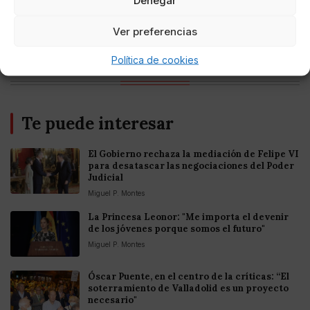
Entretenimiento
Fortnite regresa para iOS en la Unión
Ver preferencias
Europea
Política de cookies
Te puede interesar
El Gobierno rechaza la mediación de Felipe VI
para desatascar las negociaciones del Poder
Judicial
Miguel P. Montes
La Princesa Leonor: "Me importa el devenir
de los jóvenes porque somos el futuro"
Miguel P. Montes
Óscar Puente, en el centro de la críticas: “El
soterramiento de Valladolid es un proyecto
necesario"