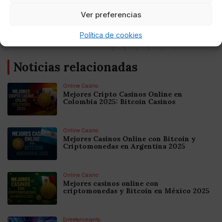
AUTOR
Ver preferencias
Luis Mejía
Política de cookies
Noticias relacionadas
Online Casino
Mejores Cripto Casinos Online en
Colombia 2025: Bitcoin Casinos
Online Casino
Mejores Casinos Online con Bitcoin y
Criptomonedas en Argentina 2025
Online Casino
Mejores casinos online con
criptomonedas y Bitcoin en México 2025
Entretenimiento