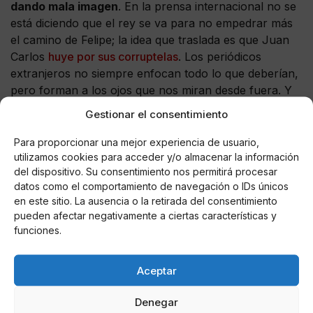
dando mala imagen
. En la prensa internacional no se
está diciendo que el rey se va para no empedrar más
el camino de Felipe; la idea que traslada es que Juan
Carlos
huye por sus corruptelas
. Los periódicos
extranjeros no siempre enfocan todo lo que deberían,
pero forman a los ojos que nos miran desde fuera. Y
menudas cataratas.
Gestionar el consentimiento
Felipe ahora lo tiene difícil: la supernova que salga del
Para proporcionar una mejor experiencia de usuario,
debate sobre la monarquía puede desbarajustar todo
utilizamos cookies para acceder y/o almacenar la información
un modelo de Estado. Puede ser él el que conduzca,
del dispositivo. Su consentimiento nos permitirá procesar
datos como el comportamiento de navegación o IDs únicos
pero tiene que ir con cuidado: cuando se desprende,
en este sitio. La ausencia o la retirada del consentimiento
esa energía suele ser incontrolable
. Y cuando la
pueden afectar negativamente a ciertas características y
estrella es demasiado grande, la supernova puede
funciones.
incluso derivar en un agujero negro. Y ahí ya sí que
no hay salida.
Aceptar
Denegar