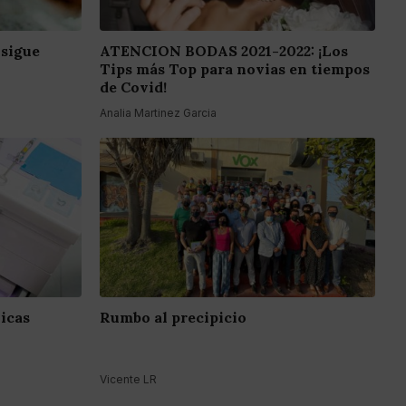
 sigue
ATENCION BODAS 2021-2022: ¡Los
Tips más Top para novias en tiempos
de Covid!
Analia Martinez Garcia
nicas
Rumbo al precipicio
Vicente LR