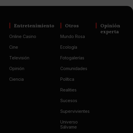
Entretenimiento
Otros
Opinión
experta
Online Casino
Mundo Rosa
Cine
Ecología
Televisión
Fotogalerías
Opinión
Comunidades
Ciencia
Política
Realities
Sucesos
Supervivientes
Universo
Sálvame