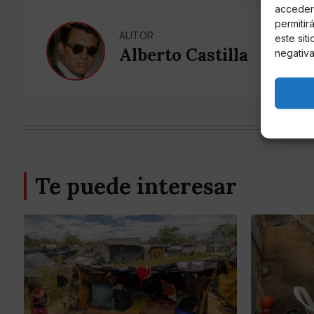
acceder 
permitir
AUTOR
este sit
Alberto Castilla
negativa
Te puede interesar