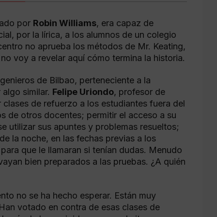
etado por
Robin Williams
, era capaz de
cial, por la lírica, a los alumnos de un colegio
l centro no aprueba los métodos de Mr. Keating,
o voy a revelar aquí cómo termina la historia.
genieros de Bilbao, perteneciente a la
algo similar.
Felipe Uriondo
, profesor de
r clases de refuerzo a los estudiantes fuera del
os de otros docentes; permitir el acceso a su
se utilizar sus apuntes y problemas resueltos;
de la noche, en las fechas previas a los
l para que le llamaran si tenían dudas. Menudo
y vayan bien preparados a las pruebas. ¿A quién
nto no se ha hecho esperar. Están muy
 Han votado en contra de esas clases de