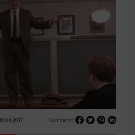
16.04.2017
Compartir: