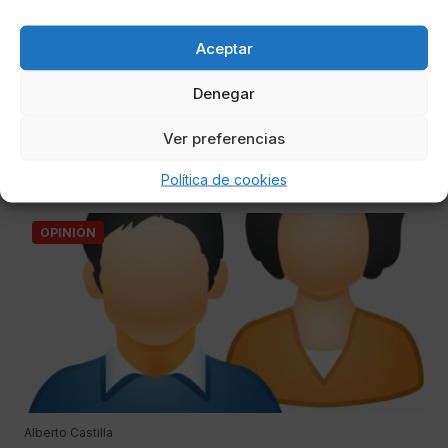
Aceptar
Alberto Castilla
Desconexión digital: la última conquista
Denegar
laboral
Ver preferencias
La nueva Ley Orgánica de Protección de Datos asesta un
golpe mortal al concepto de disponibilidad 24 horas
Política de cookies
OPINIÓN
Alberto Castilla