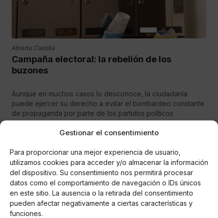
Alberto Castilla
Campaña electoral: la rebelión de los
buzones
Aunque en muchos casos lo desconoce, la ciudadanía
puede ejercer su derecho a evitar el bombardeo constante
de propaganda por parte de los partidos políticos
Gestionar el consentimiento
ECONOMÍA
Para proporcionar una mejor experiencia de usuario,
utilizamos cookies para acceder y/o almacenar la información
del dispositivo. Su consentimiento nos permitirá procesar
datos como el comportamiento de navegación o IDs únicos
en este sitio. La ausencia o la retirada del consentimiento
pueden afectar negativamente a ciertas características y
funciones.