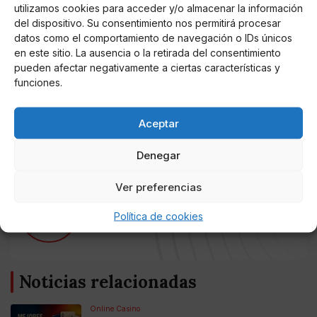
utilizamos cookies para acceder y/o almacenar la información
corroborar su sospecha, lo cual fue cierta, y la dio a
del dispositivo. Su consentimiento nos permitirá procesar
conocer a todo el mundo (es que necesita seguir
datos como el comportamiento de navegación o IDs únicos
hablando de su madre). Tampoco mostró la corona
en este sitio. La ausencia o la retirada del consentimiento
que él mandó a hacer… si lo que dijo era cierto.
pueden afectar negativamente a ciertas características y
funciones.
En fin, la guerra pica y se extiende y, aparentemente,
seguirá no solo en los tribunales, tal como aseguró
Aceptar
Kiko Rivera
.
Denegar
Ver preferencias
AUTOR
Joem
Política de cookies
Noticias relacionadas
Online Casino