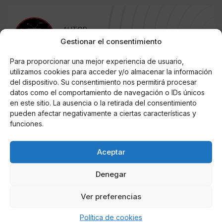
AUTOR
Sergio Serrano
Gestionar el consentimiento
Para proporcionar una mejor experiencia de usuario,
utilizamos cookies para acceder y/o almacenar la información
del dispositivo. Su consentimiento nos permitirá procesar
Noticias relacionadas
datos como el comportamiento de navegación o IDs únicos
en este sitio. La ausencia o la retirada del consentimiento
Online Casino
pueden afectar negativamente a ciertas características y
Mejores Cripto Casinos Online en
Colombia 2025: Bitcoin Casinos
funciones.
Online Casino
Aceptar
Mejores Casinos Online con Bitcoin y
Criptomonedas en Argentina 2025
Denegar
Online Casino
Ver preferencias
Mejores casinos online con
criptomonedas y Bitcoin en México 2025
Política de cookies