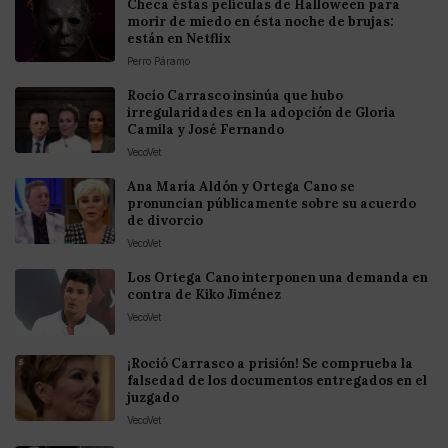
Checa éstas películas de Halloween para
morir de miedo en ésta noche de brujas:
están en Netflix
Perro Páramo
Rocío Carrasco insinúa que hubo
irregularidades en la adopción de Gloria
Camila y José Fernando
VecoVet
Ana María Aldón y Ortega Cano se
pronuncian públicamente sobre su acuerdo
de divorcio
VecoVet
Los Ortega Cano interponen una demanda en
contra de Kiko Jiménez
VecoVet
¡Roció Carrasco a prisión! Se comprueba la
falsedad de los documentos entregados en el
juzgado
VecoVet