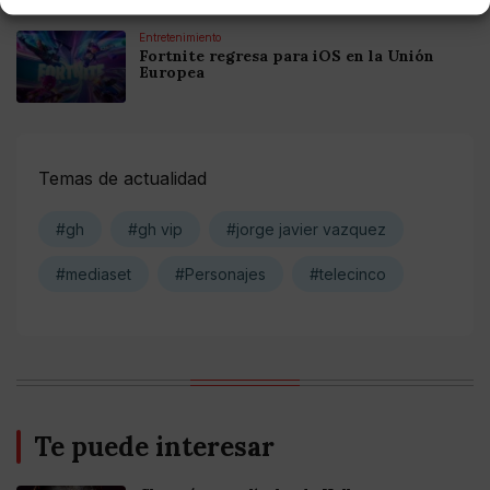
Entretenimiento
Fortnite regresa para iOS en la Unión
Europea
Temas de actualidad
#gh
#gh vip
#jorge javier vazquez
#mediaset
#Personajes
#telecinco
Te puede interesar