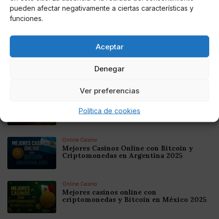
pueden afectar negativamente a ciertas características y
funciones.
AUTOR
Stephy
Aceptar
Denegar
Noticias relacionadas
Ver preferencias
Online Casino
Mejores Cripto Casinos Online en
Política de cookies
Colombia 2025: Bitcoin Casinos
Online Casino
Mejores Casinos Online con Bitcoin y
Criptomonedas en Argentina 2025
Online Casino
Mejores casinos online con
criptomonedas y Bitcoin en México 2025