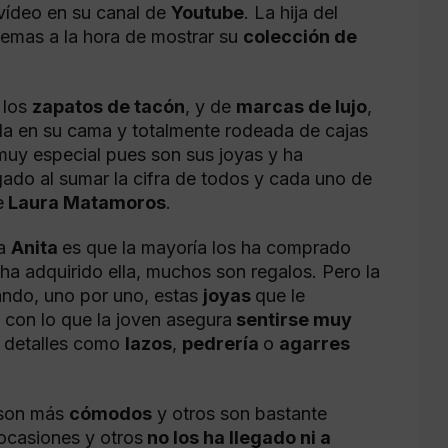
 vídeo en su canal de
Youtube
. La hija del
lemas a la hora de mostrar su
colección de
 los
zapatos de tacón
, y de
marcas de lujo
,
da en su cama y totalmente rodeada de cajas
muy especial pues son sus joyas y ha
ado al sumar la cifra de todos y cada uno de
e
Laura Matamoros
.
ia
Anita
es que la mayoría los ha comprado
ha adquirido ella, muchos son regalos. Pero la
ando, uno por uno, estas
joyas
que le
 con lo que la joven asegura
sentirse muy
 detalles como
lazos
,
pedrería
o
agarres
 son más
cómodos
y otros son bastante
ocasiones y otros
no los ha llegado ni a