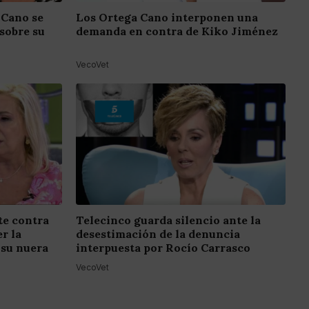
 Cano se
Los Ortega Cano interponen una
sobre su
demanda en contra de Kiko Jiménez
VecoVet
e contra
Telecinco guarda silencio ante la
r la
desestimación de la denuncia
 su nuera
interpuesta por Rocío Carrasco
VecoVet