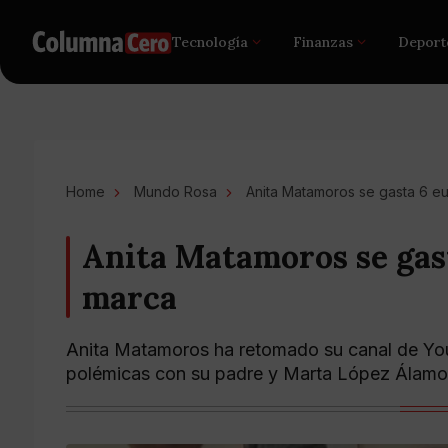
Tecnología
Finanzas
Deport
Home
Mundo Rosa
Anita Matamoros se gasta 6 e
Anita Matamoros se gast
marca
Anita Matamoros ha retomado su canal de Yo
polémicas con su padre y Marta López Álamo