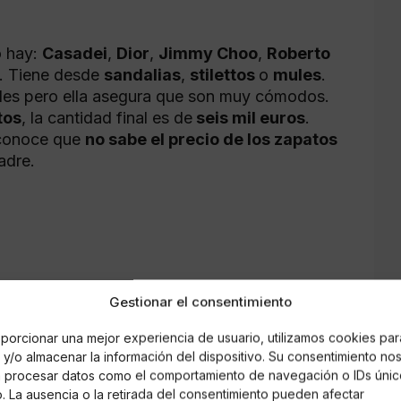
o hay:
Casadei
,
Dior
,
Jimmy Choo
,
Roberto
. Tiene desde
sandalias
,
stilettos
o
mules
.
les pero ella asegura que son muy cómodos.
tos
, la cantidad final es de
seis mil euros
.
econoce que
no sabe el precio de los zapatos
adre.
Gestionar el consentimiento
porcionar una mejor experiencia de usuario, utilizamos cookies par
y/o almacenar la información del dispositivo. Su consentimiento no
á procesar datos como el comportamiento de navegación o IDs únic
io. La ausencia o la retirada del consentimiento pueden afectar