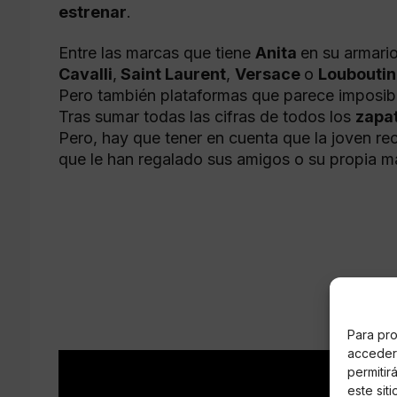
estrenar
.
Entre las marcas que tiene
Anita
en su armari
Cavalli
,
Saint Laurent
,
Versace
o
Louboutin
Pero también plataformas que parece imposib
Tras sumar todas las cifras de todos los
zapa
Pero, hay que tener en cuenta que la joven r
que le han regalado sus amigos o su propia m
Para pro
acceder 
permitir
este sit