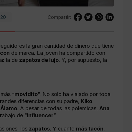
020
Compartir:
eguidores la gran cantidad de dinero que tiene
acón
de marca. La joven ha compartido con
a: la de
zapatos de lujo
. Y, por supuesto, la
 más “
movidito
”. No solo ha viajado por toda
grandes diferencias con su padre,
Kiko
 Álamo
. A pesar de todas las polémicas,
Ana
trabajo de “
influencer
”.
asiones: los
zapatos
. Y cuanto
más tacón
,