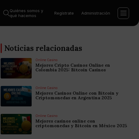
Quiénes somos y
Regístrate
Administración
qué hacemos
Noticias relacionadas
Online Casino
Mejores Cripto Casinos Online en
Colombia 2025: Bitcoin Casinos
Online Casino
Mejores Casinos Online con Bitcoin y
Criptomonedas en Argentina 2025
Online Casino
Mejores casinos online con
criptomonedas y Bitcoin en México 2025