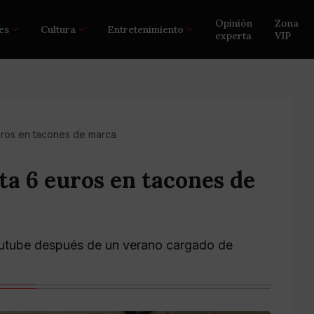
Opinión
Zona
es
Cultura
Entretenimiento
experta
VIP
uros en tacones de marca
a 6 euros en tacones de
utube después de un verano cargado de