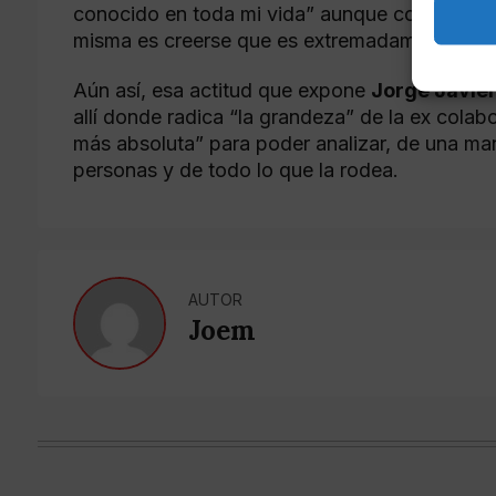
conocido en toda mi vida” aunque considera qu
misma es creerse que es extremadamente gene
Aún así, esa actitud que expone
Jorge Javie
allí donde radica “la grandeza” de la ex cola
más absoluta” para poder analizar, de una man
personas y de todo lo que la rodea.
AUTOR
Joem