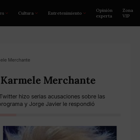
Opinión
Zona
es
Cultura
Entretenimiento
experta
VIP
mele Merchante
a Karmele Merchante
Twitter hizo serias acusaciones sobre las
programa y Jorge Javier le respondió