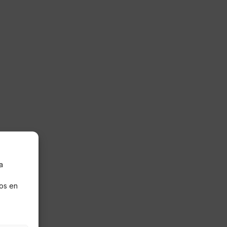
a
s
os en