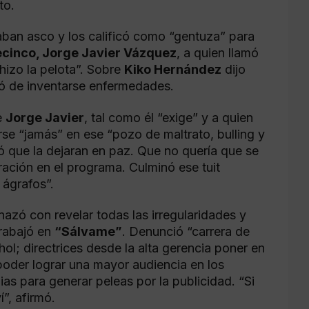
to.
daban asco y los calificó como “gentuza” para
ecinco, Jorge Javier Vázquez
, a quien llamó
 hizo la pelota”. Sobre
Kiko Hernández
dijo
só de inventarse enfermedades.
e
Jorge Javier
, tal como él “exige” y a quien
se “jamás” en ese “pozo de maltrato, bulling y
ió que la dejaran en paz. Que no quería que se
ración en el programa. Culminó ese tuit
 ágrafos”.
nazó con revelar todas las irregularidades y
trabajó en
“Sálvame”
. Denunció “carrera de
l; directrices desde la alta gerencia poner en
 poder lograr una mayor audiencia en los
s para generar peleas por la publicidad. “Si
”, afirmó.