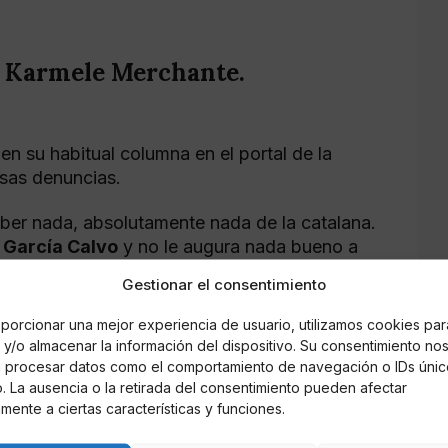
a Karmele Merchante.
 en su habitual columna en el portal de la
 esas denuncias.
aber nada, absolutamente nada de la catalana.
e
García Calvo
y no le augura nada bueno a
Merchante
está a punto de hacerlo al ser
Gestionar el consentimiento
or favorito de
Telecinco
. Afirmó también que
 golpe de tuits, para alborotar las redes y
porcionar una mejor experiencia de usuario, utilizamos cookies par
on
“Sálvame”
.
y/o almacenar la información del dispositivo. Su consentimiento no
á procesar datos como el comportamiento de navegación o IDs únic
ertida, que son “legendarios” sus
io. La ausencia o la retirada del consentimiento pueden afectar
mente a ciertas características y funciones.
ndiciona en que sus exposiciones son “puro
tapujos que “es la mujer más egoísta que he