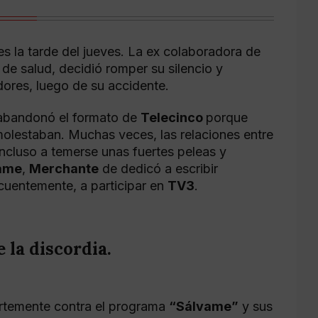
es la tarde del jueves. La ex colaboradora de
de salud, decidió romper su silencio y
dores, luego de su accidente.
 abandonó el formato de
Telecinco
porque
molestaban. Muchas veces, las relaciones entre
incluso a temerse unas fuertes peleas y
ame
,
Merchante
de dedicó a escribir
ecuentemente, a participar en
TV3
.
 la discordia.
uertemente contra el programa
“Sálvame”
y sus