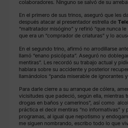
colaboradores. Ninguno se salvó de su arreba
En el primero de sus trinos, aseguró que les 
después atacar al presentador estrella de
Tel
“maltratador misógino” y refirió “que nunca le
que era un “comprador de criaturas” y lo acu
En el segundo trino, afirmó no arrodillarse ant
llamó “enano psicópata”. Aseguró no doblegar
mentiras”. Les recordó su trabajo actual y pid
hablara sobre su accidente y posterior recupe
llamándolos “panda miserable de ignorantes y
Para darle cierre a su arranque de cólera, ame
vicisitudes que padeció, según ella, mientras 
drogas en baños y camerinos”, así como alcoho
práctica el decir mentiras “no informativas” y
programas, al igual que nepotismo y endogamia
me siguen nombrando, escribo todo lo que viví