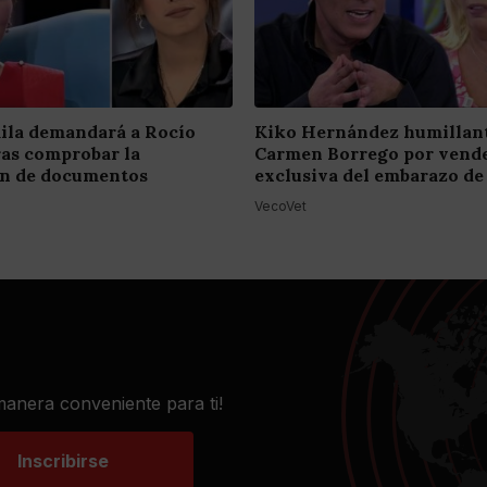
ila demandará a Rocío
Kiko Hernández humillant
ras comprobar la
Carmen Borrego por vende
ión de documentos
exclusiva del embarazo de
VecoVet
 manera conveniente para ti!
Inscribirse