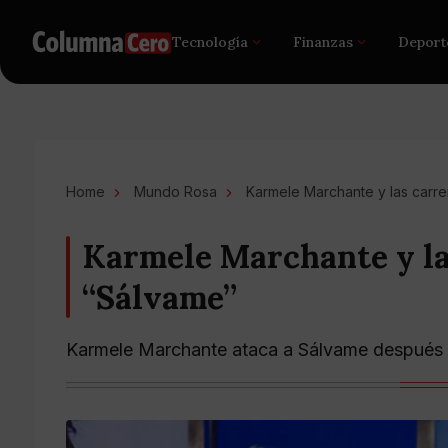
Tecnología
Finanzas
Deport
Home
Mundo Rosa
Karmele Marchante y las carr
Karmele Marchante y la
“Sálvame”
Karmele Marchante ataca a Sálvame después 