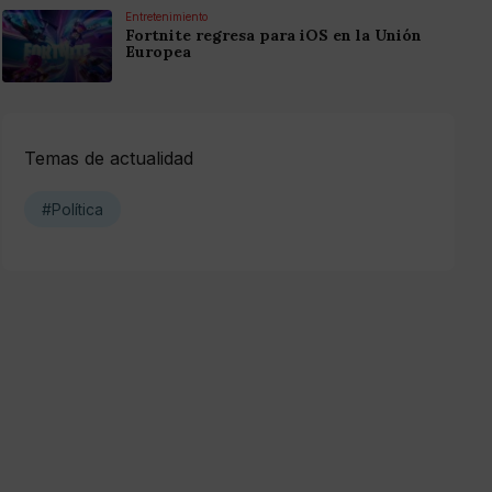
Entretenimiento
Fortnite regresa para iOS en la Unión
Europea
Temas de actualidad
#Política