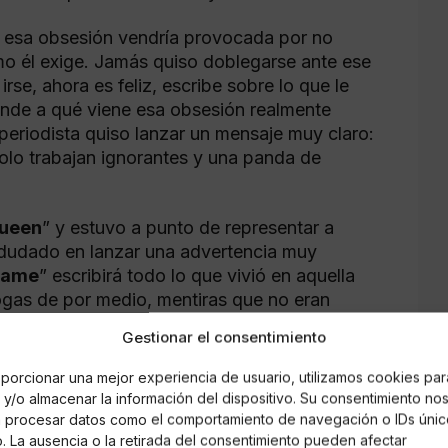
, esa obsesión vendría provocada por no
mo él exige. Jamás quiso doblegarse ante ese
rse, ahora es feliz, escribe sobre lo que le
tiende a qué viene esa obsesión realmente
 periodista quiso lanzar un mensaje muy claro:
olo trabajan ignorantes y una panda de
Queen
” y estuvo a punto de representar a
dudado en lanzar una advertencia muy
vame
” escribirá todo lo que vivió en aquella
ogas de por medio, mentiras que no eran
ción del programa para poder desvirtuar lo que
Gestionar el consentimiento
 endogamias en el amor para colocar a sus
 de publicidad
porcionar una mejor experiencia de usuario, utilizamos cookies par
y/o almacenar la información del dispositivo. Su consentimiento no
á procesar datos como el comportamiento de navegación o IDs únic
io. La ausencia o la retirada del consentimiento pueden afectar