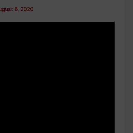
ugust 6, 2020