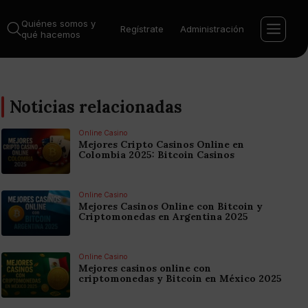
Quiénes somos y
Regístrate
Administración
qué hacemos
Noticias relacionadas
Online Casino
Mejores Cripto Casinos Online en
Colombia 2025: Bitcoin Casinos
Online Casino
Mejores Casinos Online con Bitcoin y
Criptomonedas en Argentina 2025
Online Casino
Mejores casinos online con
criptomonedas y Bitcoin en México 2025