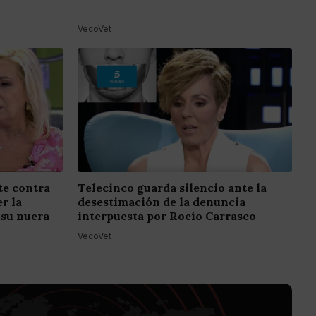
VecoVet
e contra
Telecinco guarda silencio ante la
r la
desestimación de la denuncia
 su nuera
interpuesta por Rocío Carrasco
VecoVet