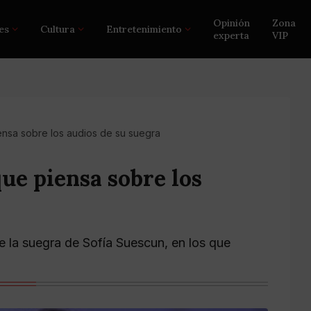
Opinión
Zona
es
Cultura
Entretenimiento
experta
VIP
ensa sobre los audios de su suegra
que piensa sobre los
e la suegra de Sofía Suescun, en los que