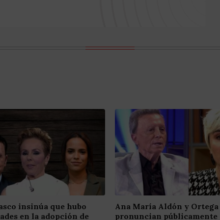
asco insinúa que hubo
Ana María Aldón y Ortega
dades en la adopción de
pronuncian públicamente 