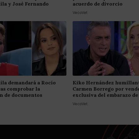
ila y José Fernando
acuerdo de divorcio
VecoVet
ila demandará a Rocío
Kiko Hernández humillant
ras comprobar la
Carmen Borrego por vende
ión de documentos
exclusiva del embarazo de
VecoVet