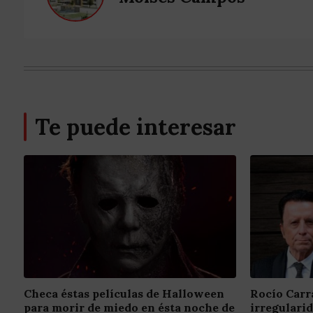
Te puede interesar
Checa éstas películas de Halloween
Rocío Carr
para morir de miedo en ésta noche de
irregulari