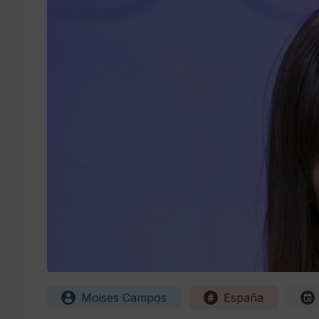
Moises Campos
España