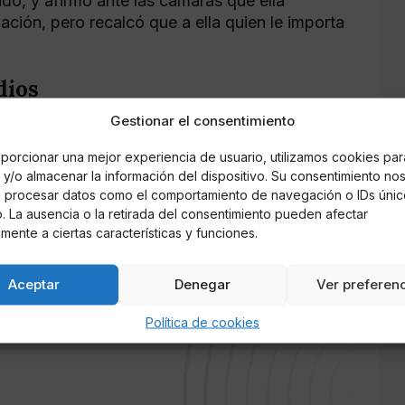
o, y afirmó ante las cámaras que ella
ción, pero recalcó que a ella quien le importa
dios
nte importante era saber quién era la persona
Gestionar el consentimiento
o se encontraba en el estudio y aseguró que
porcionar una mejor experiencia de usuario, utilizamos cookies par
que luego se convirtió en amigo de ella.
y/o almacenar la información del dispositivo. Su consentimiento no
á procesar datos como el comportamiento de navegación o IDs únic
que no hubiera sido más cuidadosa, ya que si
io. La ausencia o la retirada del consentimiento pueden afectar
rmina, era de esperar que lo hiciera con ella
mente a ciertas características y funciones.
aba el tema a sus abogados y que a ella
ue ella no podía hacer ya nada.
Aceptar
Denegar
Ver preferen
Política de cookies