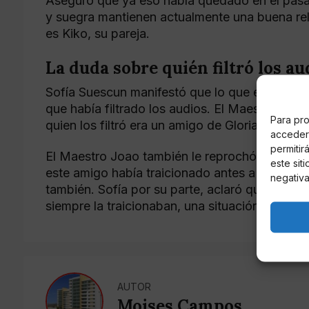
Aseguró que ya eso había quedado en el pasad
y suegra mantienen actualmente una buena rela
es Kiko, su pareja.
La duda sobre quién filtró los au
Sofía Suescun manifestó que lo que era realme
que había filtrado los audios. El Maestro Joa
Para pro
quien los filtró era un amigo de Gloria Camila 
acceder 
permitir
El Maestro Joao también le reprochó a Sofía 
este sit
este amigo había traicionado antes a Gloria Ca
negativa
también. Sofía por su parte, aclaró que le dej
siempre la traicionaban, una situación en la q
AUTOR
Moises Campos