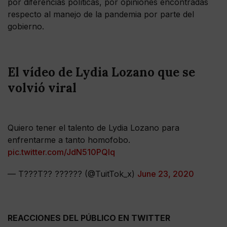
por diferencias políticas, por opiniones encontradas
respecto al manejo de la pandemia por parte del
gobierno.
El vídeo de Lydia Lozano que se
volvió viral
Quiero tener el talento de Lydia Lozano para
enfrentarme a tanto homofobo.
pic.twitter.com/JdN510PQIq
— T???T?? ????‍?? (@TuitTok_x)
June 23, 2020
REACCIONES DEL PÚBLICO EN TWITTER