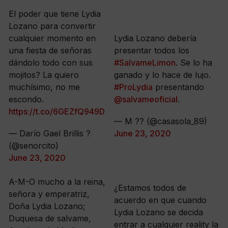
El poder que tiene Lydia
Lozano para convertir
cualquier momento en
Lydia Lozano debería
una fiesta de señoras
presentar todos los
dándolo todo con sus
#SalvameLimon
. Se lo ha
mojitos? La quiero
ganado y lo hace de lujo.
muchísimo, no me
#ProLydia
presentando
escondo.
@salvameoficial
.
https://t.co/6GEZfQ949D
— M ?? (@casasola_89)
— Darío Gael Brillis ?
June 23, 2020
(@senorcito)
June 23, 2020
A-M-O mucho a la reina,
¿Estamos todos de
señora y emperatriz,
acuerdo en que cuando
Doña Lydia Lozano;
Lydia Lozano se decida
Duquesa de salvame,
entrar a cualquier reality la