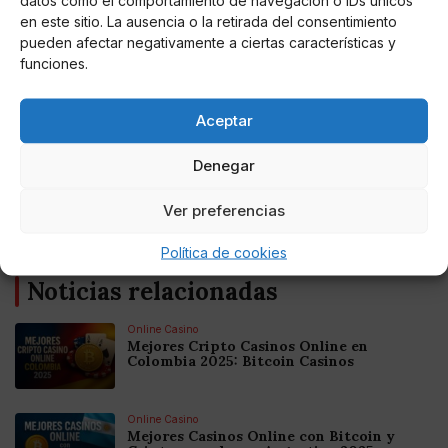
(@AlienaSmile)
(@srtomiranda)
en este sitio. La ausencia o la retirada del consentimiento
June 23, 2020
June 23, 2020
pueden afectar negativamente a ciertas características y
funciones.
Aceptar
Denegar
AUTOR
Martha Cruz H.
Ver preferencias
Política de cookies
Noticias relacionadas
Online Casino
Mejores Cripto Casinos Online en
Colombia 2025: Bitcoin Casinos
Online Casino
Mejores Casinos Online con Bitcoin y