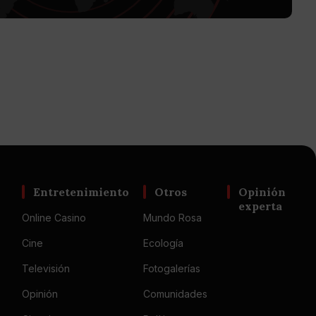
Entretenimiento
Otros
Opinión
experta
Online Casino
Mundo Rosa
Cine
Ecología
Televisión
Fotogalerías
Opinión
Comunidades