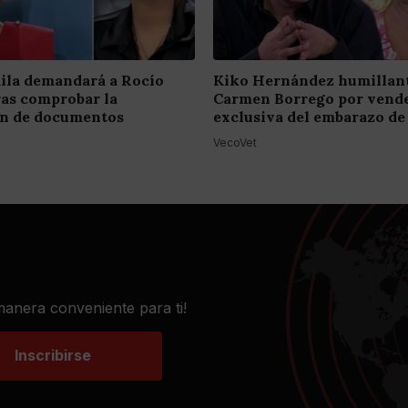
ila demandará a Rocío
Kiko Hernández humillant
ras comprobar la
Carmen Borrego por vende
ión de documentos
exclusiva del embarazo de
VecoVet
 manera conveniente para ti!
Inscribirse