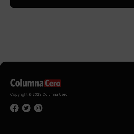
Copyright © 2023 Columna Cero