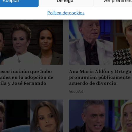
Aceptar
Denegar
Ver preferen
Política de cookies
asco insinúa que hubo
Ana María Aldón y Ortega
dades en la adopción de
pronuncian públicamente 
ila y José Fernando
acuerdo de divorcio
VecoVet