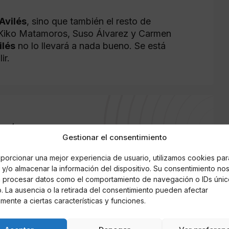
Avilés
, sino que también el resto de
 Kiko Matamoros, Suso Álvarez y Carmen
ilés
no lo llevará a nada bueno. Se está
ir.
erto
Gestionar el consentimiento
ón y la farándula española
porcionar una mejor experiencia de usuario, utilizamos cookies par
y/o almacenar la información del dispositivo. Su consentimiento no
á procesar datos como el comportamiento de navegación o IDs únic
io. La ausencia o la retirada del consentimiento pueden afectar
mente a ciertas características y funciones.