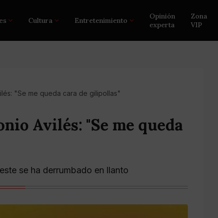
Opinión
Zona
es
Cultura
Entretenimiento
experta
VIP
lés: "Se me queda cara de gilipollas"
nio Avilés: "Se me queda
este se ha derrumbado en llanto