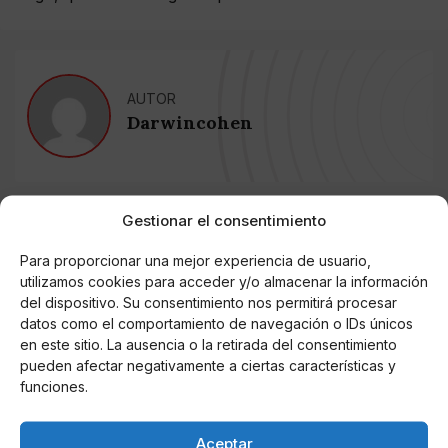
AUTOR
Darwincohen
Noticias relacionadas
Gestionar el consentimiento
Online Casino
Para proporcionar una mejor experiencia de usuario,
Mejores Cripto Casinos Online en
utilizamos cookies para acceder y/o almacenar la información
Colombia 2025: Bitcoin Casinos
del dispositivo. Su consentimiento nos permitirá procesar
datos como el comportamiento de navegación o IDs únicos
en este sitio. La ausencia o la retirada del consentimiento
Online Casino
Mejores Casinos Online con Bitcoin y
pueden afectar negativamente a ciertas características y
Criptomonedas en Argentina 2025
funciones.
Online Casino
Aceptar