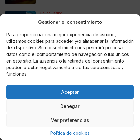
Online Casino
Mejores Casinos Online con Bitcoin y
Gestionar el consentimiento
Criptomonedas en Argentina 2025
Para proporcionar una mejor experiencia de usuario,
utilizamos cookies para acceder y/o almacenar la información
Online Casino
Mejores casinos online con
del dispositivo. Su consentimiento nos permitirá procesar
criptomonedas y Bitcoin en México 2025
datos como el comportamiento de navegación o IDs únicos
en este sitio. La ausencia o la retirada del consentimiento
pueden afectar negativamente a ciertas características y
Entretenimiento
funciones.
Fortnite regresa para iOS en la Unión
Europea
Aceptar
Denegar
Te puede interesar
Ver preferencias
Política de cookies
Checa éstas películas de Halloween para
morir de miedo en ésta noche de brujas: