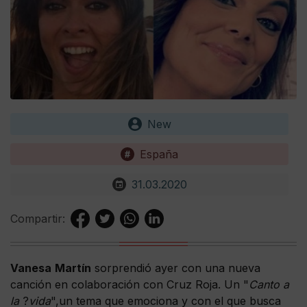
New
España
31.03.2020
Compartir:
Vanesa
Martín
sorprendió ayer con una nueva
canción en colaboración con Cruz Roja. Un "
Canto
a
la
?
vida
",un tema que emociona y con el que busca