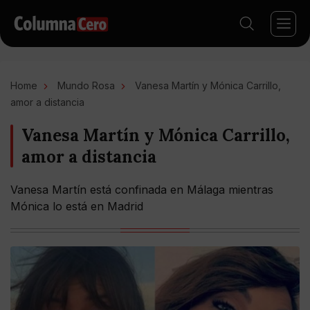
Home
Mundo Rosa
Vanesa Martín y Mónica Carrillo,
amor a distancia
Vanesa Martín y Mónica Carrillo,
amor a distancia
Vanesa Martín está confinada en Málaga mientras
Mónica lo está en Madrid