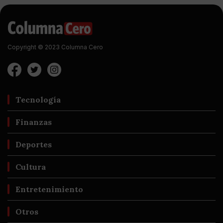
Copyright © 2023 Columna Cero
Tecnología
Finanzas
Deportes
Cultura
Entretenimiento
Otros