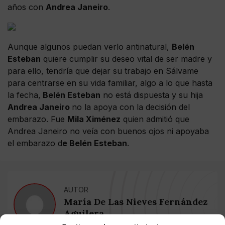
años con
Andrea Janeiro
.
Aunque algunos puedan verlo antinatural,
Belén
Esteban
quiere cumplir su deseo vital de ser madre y
para ello, tendría que dejar su trabajo en Sálvame
para centrarse en su vida familiar, algo a lo que hasta
la fecha,
Belén Esteban
no está dispuesta y su hija
Andrea Janeiro
no la apoya con la decisión del
embarazo. Fue
Mila Ximénez
quien admitió que
Andrea Janeiro no veía con buenos ojos ni apoyaba
el embarazo d
e Belén Esteban
.
AUTOR
María De Las Nieves Fernández
Aguilera