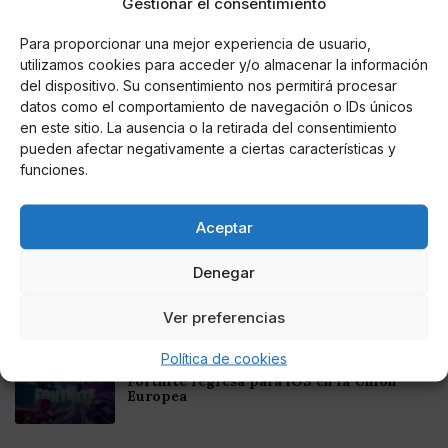
Gestionar el consentimiento
Para proporcionar una mejor experiencia de usuario,
Noticias relacionadas
utilizamos cookies para acceder y/o almacenar la información
del dispositivo. Su consentimiento nos permitirá procesar
Online Casino
datos como el comportamiento de navegación o IDs únicos
Mejores Cripto Casinos Online en
Colombia 2025: Bitcoin Casinos
en este sitio. La ausencia o la retirada del consentimiento
pueden afectar negativamente a ciertas características y
funciones.
Online Casino
Mejores Casinos Online con Bitcoin y
Criptomonedas en Argentina 2025
Aceptar
Denegar
Online Casino
Mejores casinos online con
criptomonedas y Bitcoin en México 2025
Ver preferencias
Política de cookies
Entretenimiento
Fortnite regresa para iOS en la Unión
Europea