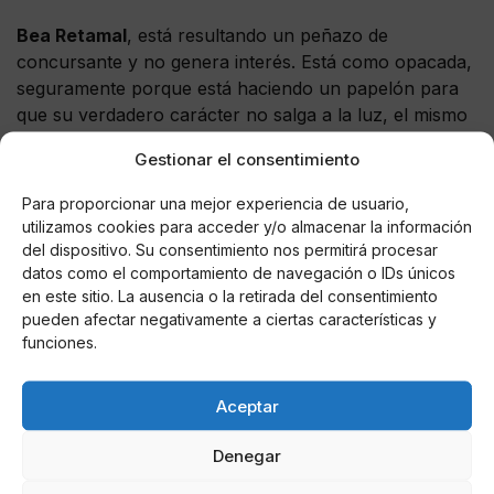
Bea Retamal
, está resultando un peñazo de
concursante y no genera interés. Está como opacada,
seguramente porque está haciendo un papelón para
que su verdadero carácter no salga a la luz, el mismo
papelón
que la
niña Flores
, que solo enseña la patita
Gestionar el consentimiento
en contadas ocasiones y siempre de forma sibilina
(véase el ataque a su ‘abuelastra’)
Para proporcionar una mejor experiencia de usuario,
utilizamos cookies para acceder y/o almacenar la información
De momento nos esperan dos días en que veremos en
del dispositivo. Su consentimiento nos permitirá procesar
los diferentes programas de Telecinco como
se ataca
datos como el comportamiento de navegación o IDs únicos
a Pavón y a Ana María
, para tratar de darle un brillo
en este sitio. La ausencia o la retirada del consentimiento
pueden afectar negativamente a ciertas características y
que no tiene, a Rocío Flores.
funciones.
Aceptar
AUTOR
Denegar
Nero Wolffe