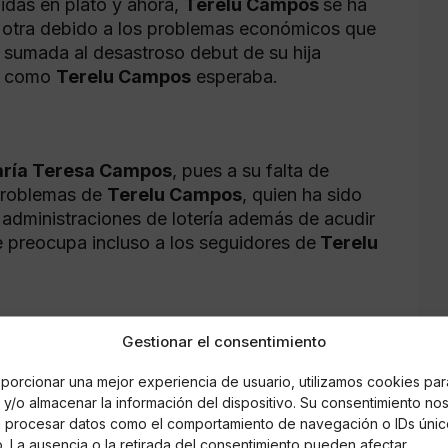
idas en plató y ahora,
Terelu Campos
se ha
 otra debido a los problemas económicos que
e sumada al desastroso debut de su hija
do como
Terelu Campos
esperaba.
ría Teresa Campos
, pues a su falta de
 problemas de
Terelu Campos
, quien ha sido
administraciones de lotería además de acudir
e preocupa incluso a los seguidores de
Terelu
Gestionar el consentimiento
porcionar una mejor experiencia de usuario, utilizamos cookies par
y/o almacenar la información del dispositivo. Su consentimiento no
rnández Aguilera
á procesar datos como el comportamiento de navegación o IDs únic
io. La ausencia o la retirada del consentimiento pueden afectar