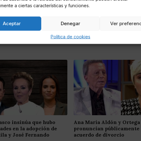
mente a ciertas características y funciones.
Aceptar
Denegar
Ver preferen
Política de cookies
asco insinúa que hubo
Ana María Aldón y Ortega
dades en la adopción de
pronuncian públicamente 
ila y José Fernando
acuerdo de divorcio