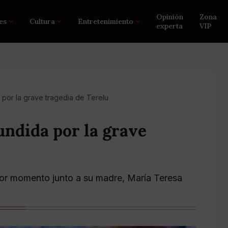
Opinión
Zona
es
Cultura
Entretenimiento
experta
VIP
por la grave tragedia de Terelu
ndida por la grave
or momento junto a su madre, María Teresa