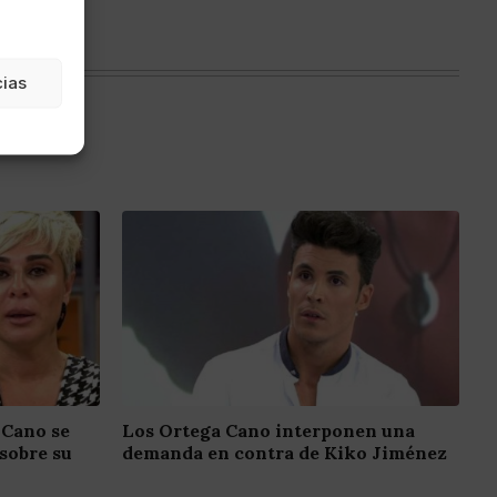
cias
 Cano se
Los Ortega Cano interponen una
sobre su
demanda en contra de Kiko Jiménez