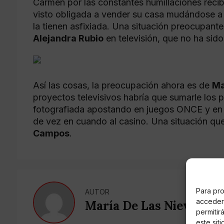
Carmen por las constantes humillaciones recib
visto obligada a vender su casa mudándose a
la tienen asfixiada. Una situación preocupant
Alejandra Rubio
en televisión, que no ha si
Así las cosas, la preocupación ahora es de
Ma
proyectos televisivos habría que sumarle los
fotografiada apostando en juegos ONCE y en 
de vez en cuando al casino. Una situación qu
Campos
.
Para pro
AUTOR
acceder 
María De Las Nieves Fe
permitir
este sit