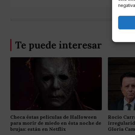
negativa
Te puede interesar
Checa éstas películas de Halloween
Rocío Carr
para morir de miedo en ésta noche de
irregulari
brujas: están en Netflix
Gloria Cam