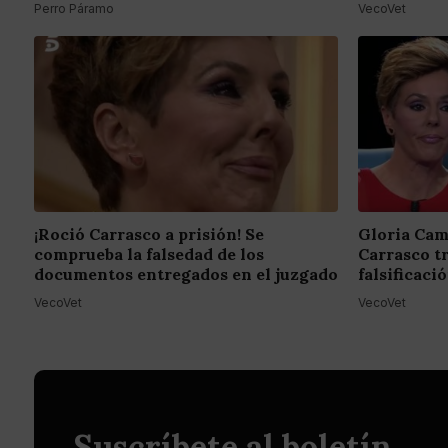
Perro Páramo
VecoVet
¡Roció Carrasco a prisión! Se
Gloria Cam
comprueba la falsedad de los
Carrasco t
documentos entregados en el juzgado
falsificac
VecoVet
VecoVet
Suscríbete al boletín