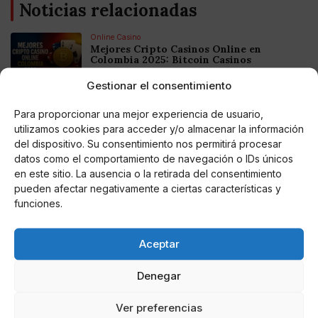
Noticias relacionadas
Online Casino
Mejores Cripto Casinos Online en
Colombia 2025: Bitcoin Casinos
Gestionar el consentimiento
Online Casino
Mejores Casinos Online con Bitcoin y
Para proporcionar una mejor experiencia de usuario,
Criptomonedas en Argentina 2025
utilizamos cookies para acceder y/o almacenar la información
del dispositivo. Su consentimiento nos permitirá procesar
datos como el comportamiento de navegación o IDs únicos
Online Casino
en este sitio. La ausencia o la retirada del consentimiento
Mejores casinos online con
criptomonedas y Bitcoin en México 2025
pueden afectar negativamente a ciertas características y
funciones.
Entretenimiento
Fortnite regresa para iOS en la Unión
Aceptar
Europea
Denegar
Ver preferencias