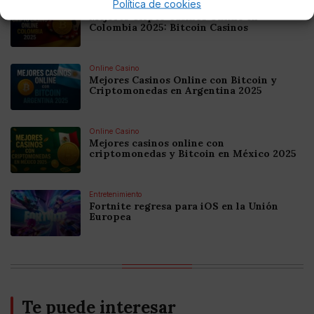
Política de cookies
Online Casino
Mejores Cripto Casinos Online en
Colombia 2025: Bitcoin Casinos
Online Casino
Mejores Casinos Online con Bitcoin y
Criptomonedas en Argentina 2025
Online Casino
Mejores casinos online con
criptomonedas y Bitcoin en México 2025
Entretenimiento
Fortnite regresa para iOS en la Unión
Europea
Te puede interesar