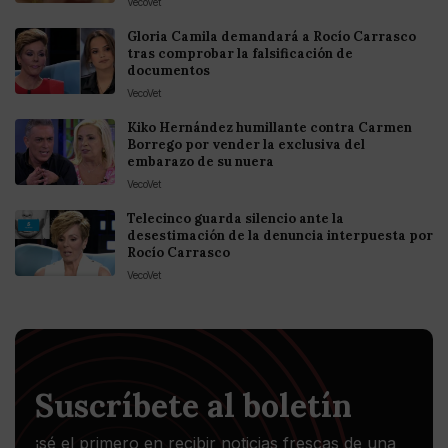
VecoVet
Gloria Camila demandará a Rocío Carrasco
tras comprobar la falsificación de
documentos
VecoVet
Kiko Hernández humillante contra Carmen
Borrego por vender la exclusiva del
embarazo de su nuera
VecoVet
Telecinco guarda silencio ante la
desestimación de la denuncia interpuesta por
Rocío Carrasco
VecoVet
Suscríbete al boletín
¡sé el primero en recibir noticias frescas de una