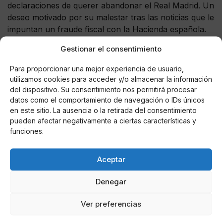
declaraciones de querer abandonar el Real Madrid. Un
deseo motivado por su malestar tras las noticias que le
impuntan un fraude fiscal con la Hacienda española.
Gestionar el consentimiento
El “culebrón” Cristiano Ronaldo dará mucho juego,
como cada verano, pero ahora las noticias son
Para proporcionar una mejor experiencia de usuario,
buenas. Lo que procede es felicitar al jugador del
utilizamos cookies para acceder y/o almacenar la información
conjunto blanco por su nueva paternidad.
del dispositivo. Su consentimiento nos permitirá procesar
¡Felicidades Cristiano!
datos como el comportamiento de navegación o IDs únicos
en este sitio. La ausencia o la retirada del consentimiento
pueden afectar negativamente a ciertas características y
funciones.
AUTOR
Aceptar
@IkonoMultimedia
Denegar
Ver preferencias
Noticias relacionadas