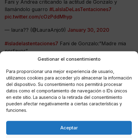
Fani y Andrea criticando la actitud de Gonzalo y
llamándolo guarro
#LaIslaDeLasTentaciones7
pic.twitter.com/cOzPddMhyp
— laura?? (@LauraAnjo9)
January 30, 2020
#isladelastentaciones7
Fani de Gonzalo:”Madre mia
porfavor”
Fani en unos minutos:
pic.twitter.com/iJ69G4wrku
Gestionar el consentimiento
Para proporcionar una mejor experiencia de usuario,
— alexviton (@alex_viton_sr4)
January 30, 2020
utilizamos cookies para acceder y/o almacenar la información
del dispositivo. Su consentimiento nos permitirá procesar
datos como el comportamiento de navegación o IDs únicos
Así las cosas, las redes han defendido a
Gonzalo
en este sitio. La ausencia o la retirada del consentimiento
Montoya
tildando de "cínicas" y "sinvergüenzas" a
pueden afectar negativamente a ciertas características y
funciones.
Fani
y
Andrea
por sus palabras sobre el novio de
Susana
en 'La isla de las tentaciones'.
Aceptar