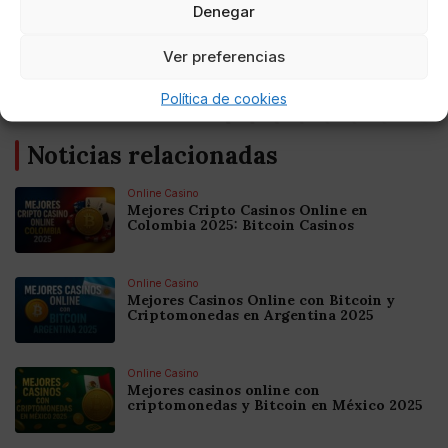
Denegar
AUTOR
María De Las Nieves Fernández
Ver preferencias
Aguilera
Política de cookies
Noticias relacionadas
Online Casino
Mejores Cripto Casinos Online en
Colombia 2025: Bitcoin Casinos
Online Casino
Mejores Casinos Online con Bitcoin y
Criptomonedas en Argentina 2025
Online Casino
Mejores casinos online con
criptomonedas y Bitcoin en México 2025