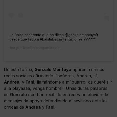
Lo único coherente que ha dicho @gonzalomontoya9
desde que llegó a #LaIslaDeLasTentaciones ??????
Una publicación compartida de
Mujeres y Hombres y Viceversa
(
De esta forma,
Gonzalo Montoya
aparecía en sus
redes sociales afirmando: "señores, Andrea, sí,
Andrea
, y
Fani
, llamándome a mí guarro, os queréis ir
a la playaaaa, venga hombre". Unas duras palabras
de
Gonzalo
que han recibido en redes un aluvión de
mensajes de apoyo defendiendo al sevillano ante las
críticas de
Andrea
y
Fani
.