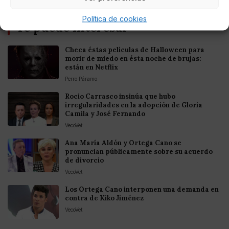
Política de cookies
Te puede interesar
Checa éstas películas de Halloween para
morir de miedo en ésta noche de brujas:
están en Netflix
Perro Páramo
Rocío Carrasco insinúa que hubo
irregularidades en la adopción de Gloria
Camila y José Fernando
VecoVet
Ana María Aldón y Ortega Cano se
pronuncian públicamente sobre su acuerdo
de divorcio
VecoVet
Los Ortega Cano interponen una demanda en
contra de Kiko Jiménez
VecoVet