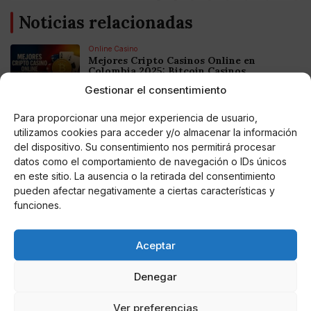
Noticias relacionadas
Online Casino
Mejores Cripto Casinos Online en
Colombia 2025: Bitcoin Casinos
Gestionar el consentimiento
Online Casino
Para proporcionar una mejor experiencia de usuario,
Mejores Casinos Online con Bitcoin y
utilizamos cookies para acceder y/o almacenar la información
Criptomonedas en Argentina 2025
del dispositivo. Su consentimiento nos permitirá procesar
datos como el comportamiento de navegación o IDs únicos
Online Casino
en este sitio. La ausencia o la retirada del consentimiento
Mejores casinos online con
pueden afectar negativamente a ciertas características y
criptomonedas y Bitcoin en México 2025
funciones.
Entretenimiento
Aceptar
Fortnite regresa para iOS en la Unión
Europea
Denegar
Ver preferencias