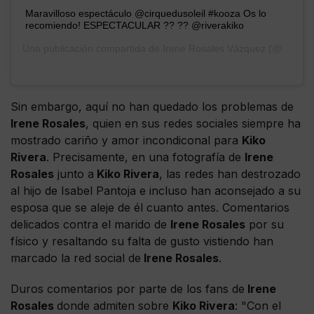
Maravilloso espectáculo @cirquedusoleil #kooza Os lo
recomiendo! ESPECTACULAR ?? ?? @riverakiko
Una publicación compartida de
Irene Rosales Vázquez
(@irenerova24) el
Sin embargo, aquí no han quedado los problemas de
Irene Rosales
, quien en sus redes sociales siempre ha
mostrado cariño y amor incondiconal para
Kiko
Rivera
. Precisamente, en una fotografía de
Irene
Rosales
junto a
Kiko Rivera
, las redes han destrozado
al hijo de Isabel Pantoja e incluso han aconsejado a su
esposa que se aleje de él cuanto antes. Comentarios
delicados contra el marido de
Irene Rosales
por su
físico y resaltando su falta de gusto vistiendo han
marcado la red social de
Irene Rosales
.
Duros comentarios por parte de los fans de
Irene
Rosales
donde admiten sobre
Kiko Rivera
: "Con el