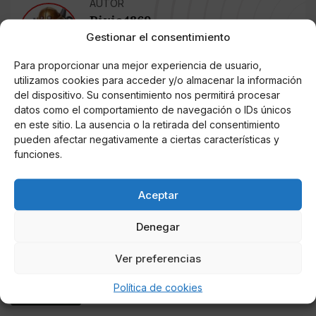
AUTOR
Pixia4869
Gestionar el consentimiento
Redactora freelancer, amante de la prensa
rosa
Para proporcionar una mejor experiencia de usuario,
utilizamos cookies para acceder y/o almacenar la información
del dispositivo. Su consentimiento nos permitirá procesar
Noticias relacionadas
datos como el comportamiento de navegación o IDs únicos
en este sitio. La ausencia o la retirada del consentimiento
Online Casino
pueden afectar negativamente a ciertas características y
Mejores Cripto Casinos Online en
funciones.
Colombia 2025: Bitcoin Casinos
Aceptar
Online Casino
Mejores Casinos Online con Bitcoin y
Criptomonedas en Argentina 2025
Denegar
Ver preferencias
Online Casino
Mejores casinos online con
criptomonedas y Bitcoin en México 2025
Política de cookies