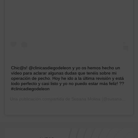
Chic@s! @clinicasdiegodeleon y yo os hemos hecho un
vídeo para aclarar algunas dudas que tenéis sobre mi
operación de pecho. Hoy he ido a la última revisión y está
todo perfecto y casi listo y yo no puedo estar más feliz! ??
#clinicadiegodeleon
Una publicación compartida de
Susana Molina
(@susana_bicho90) el