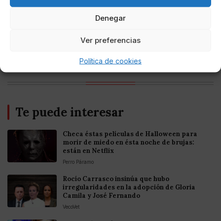
criptomonedas y Bitcoin en México 2025
Denegar
Entretenimiento
Ver preferencias
Fortnite regresa para iOS en la Unión
Europea
Política de cookies
Te puede interesar
Checa éstas películas de Halloween para
morir de miedo en ésta noche de brujas:
están en Netflix
Perro Páramo
Rocío Carrasco insinúa que hubo
irregularidades en la adopción de Gloria
Camila y José Fernando
VecoVet