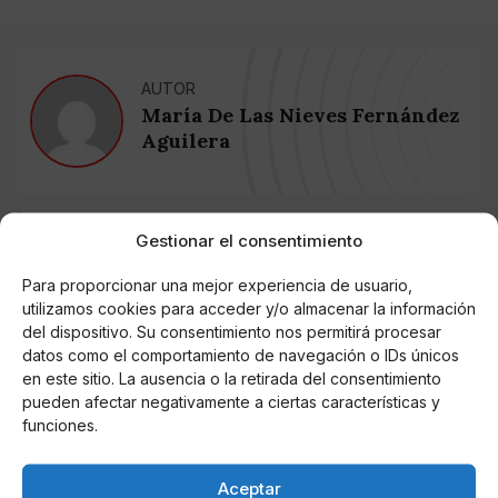
AUTOR
María De Las Nieves Fernández
Aguilera
Noticias relacionadas
Gestionar el consentimiento
Online Casino
Para proporcionar una mejor experiencia de usuario,
Mejores Cripto Casinos Online en
Colombia 2025: Bitcoin Casinos
utilizamos cookies para acceder y/o almacenar la información
del dispositivo. Su consentimiento nos permitirá procesar
datos como el comportamiento de navegación o IDs únicos
Online Casino
en este sitio. La ausencia o la retirada del consentimiento
Mejores Casinos Online con Bitcoin y
pueden afectar negativamente a ciertas características y
Criptomonedas en Argentina 2025
funciones.
Online Casino
Aceptar
Mejores casinos online con