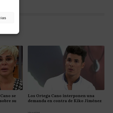
cias
 Cano se
Los Ortega Cano interponen una
sobre su
demanda en contra de Kiko Jiménez
VecoVet