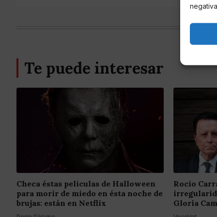
negativa
Te puede interesar
Checa éstas películas de Halloween
Rocío Carr
para morir de miedo en ésta noche de
irregulari
brujas: están en Netflix
Gloria Cam
Perro Páramo
VecoVet