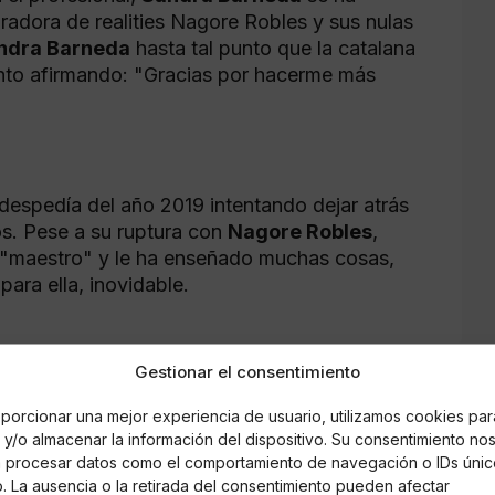
radora de realities Nagore Robles y sus nulas
ndra Barneda
hasta tal punto que la catalana
nto afirmando: "Gracias por hacerme más
despedía del año 2019 intentando dejar atrás
os. Pese a su ruptura con
Nagore Robles
,
"maestro" y le ha enseñado muchas cosas,
para ella, inovidable.
Gestionar el consentimiento
porcionar una mejor experiencia de usuario, utilizamos cookies par
rnández Aguilera
y/o almacenar la información del dispositivo. Su consentimiento no
á procesar datos como el comportamiento de navegación o IDs únic
io. La ausencia o la retirada del consentimiento pueden afectar