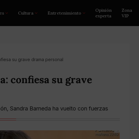
Opinión
Zona
es
Cultura
Entretenimiento
experta
VIP
fiesa su grave drama personal
: confiesa su grave
sión, Sandra Barneda ha vuelto con fuerzas