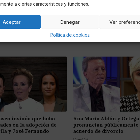
mente a ciertas características y funciones.
Aceptar
Denegar
Ver preferen
Política de cookies
asco insinúa que hubo
Ana María Aldón y Ortega
dades en la adopción de
pronuncian públicamente 
ila y José Fernando
acuerdo de divorcio
VecoVet