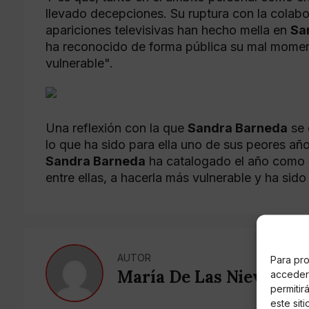
llevado decepciones. Su ruptura con la colabo
apariciones televisivas han hecho mella en
Sa
ha reconocido de forma pública su mal mome
vulnerable".
Una reflexión con la que
Sandra Barneda
se 
lo que ha sido para ella uno de sus peores añ
Sandra Barneda
ha catalogado el año como 
entre ellas, a hacerla más vulnerable y ha sido 
AUTOR
Para pro
María De Las Nieves Fe
acceder 
permitir
este sit