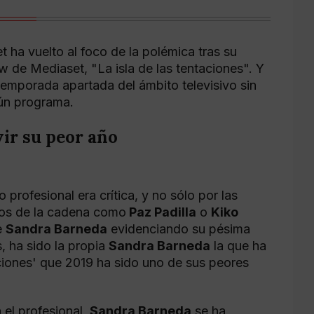
t ha vuelto al foco de la polémica tras su
ow de Mediaset, "La isla de las tentaciones". Y
temporada apartada del ámbito televisivo sin
gún programa.
ir su peor año
o profesional era crítica, y no sólo por las
ros de la cadena como
Paz Padilla
o
Kiko
e
Sandra Barneda
evidenciando su pésima
, ha sido la propia
Sandra Barneda
la que ha
aciones' que 2019 ha sido uno de sus peores
 el profesional,
Sandra Barneda
se ha