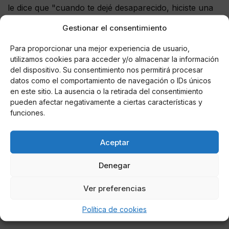
le dice que "cuando te dejé desaparecido, hiciste una
bomba de humo"; Adara y Gianmarco comienzan a
Gestionar el consentimiento
reírse de las pistas lanzadas por Instagram, los bailes
y un mensaje con el que podría perdonar al italiano:
Para proporcionar una mejor experiencia de usuario,
"Oh, eres muy complicado y muy terco".
utilizamos cookies para acceder y/o almacenar la información
del dispositivo. Su consentimiento nos permitirá procesar
datos como el comportamiento de navegación o IDs únicos
en este sitio. La ausencia o la retirada del consentimiento
pueden afectar negativamente a ciertas características y
AUTOR
funciones.
Roberto Israel
Aceptar
Denegar
Noticias relacionadas
Ver preferencias
Online Casino
Mejores Cripto Casinos Online en
Colombia 2025: Bitcoin Casinos
Política de cookies