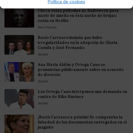
Política de cookies
Checa éstas películas de Halloween para
morir de miedo en ésta noche de brujas:
están en Netflix
Perro Páramo
Rocío Carrasco insinúa que hubo
irregularidades en la adopción de Gloria
Camila y José Fernando
VecoVet
Ana María Aldón y Ortega Cano se
pronuncian públicamente sobre su acuerdo
de divorcio
VecoVet
Los Ortega Cano interponen una demanda en
contra de Kiko Jiménez
VecoVet
¡Roció Carrasco a prisión! Se comprueba la
falsedad de los documentos entregados en el
juzgado