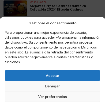
Online Casino
Mejores Cripto Casinos Online en
Colombia 2025: Bitcoin Casinos
Gestionar el consentimiento
Online Casino
Mejores Casinos Online con Bitcoin y
Criptomonedas en Argentina 2025
Para proporcionar una mejor experiencia de usuario,
utilizamos cookies para acceder y/o almacenar la información
del dispositivo. Su consentimiento nos permitirá procesar
Online Casino
datos como el comportamiento de navegación o IDs únicos
Mejores casinos online con
criptomonedas y Bitcoin en México 2025
en este sitio. La ausencia o la retirada del consentimiento
pueden afectar negativamente a ciertas características y
funciones.
Entretenimiento
Fortnite regresa para iOS en la Unión
Europea
Aceptar
Denegar
Ver preferencias
Te puede interesar