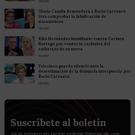
VecoVet
Gloria Camila demandará a Rocío Carrasco
tras comprobar la falsificación de
documentos
VecoVet
Kiko Hernández humillante contra Carmen
Borrego por vender la exclusiva del
embarazo de su nuera
VecoVet
Telecinco guarda silencio ante la
desestimación de la denuncia interpuesta por
Rocío Carrasco
VecoVet
Suscríbete al boletín
¡sé el primero en recibir noticias frescas de una