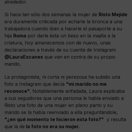
alrededor.
Si hace tan sólo dos semanas la mujer de
Risto Mejide
era duramente criticada por echarle la bronca a una
trabajadora cuando iban a hacerle el pasaporte a su
hija
Roma
por darle ésta un beso en la mejilla a la
criatura, hoy amanecemos con de nuevo, unas
declaraciones a través de su cuenta de Instagram
@LauraEscanes
que van en contra de su propio
marido.
La protagonista, ni corta ni perezosa ha subido una
foto a Instagram que decía
"mi marido no me
reconoce"
. Notablemente enfadada, Laura explicaba
a sus seguidores que una persona le había enviado a
Risto una foto de una mujer en pleno parto y su
marido se la había reenviado a ella preguntándole,
"¿en qué momento te hicieron esta foto?"
y resulta
que la de
la foto no era su mujer.