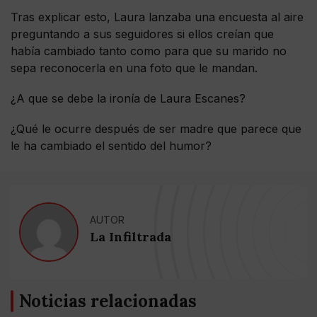
Tras explicar esto, Laura lanzaba una encuesta al aire
preguntando a sus seguidores si ellos creían que
había cambiado tanto como para que su marido no
sepa reconocerla en una foto que le mandan.
¿A que se debe la ironía de Laura Escanes?
¿Qué le ocurre después de ser madre que parece que
le ha cambiado el sentido del humor?
AUTOR
La Infiltrada
Noticias relacionadas