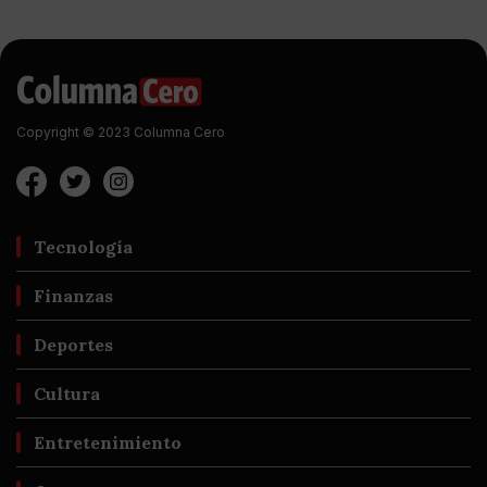
Copyright © 2023 Columna Cero
Tecnología
Finanzas
Deportes
Cultura
Entretenimiento