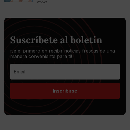
VecoVet
Suscríbete al boletín
¡sé el primero en recibir noticias frescas de una
manera conveniente para ti!
Inscribirse