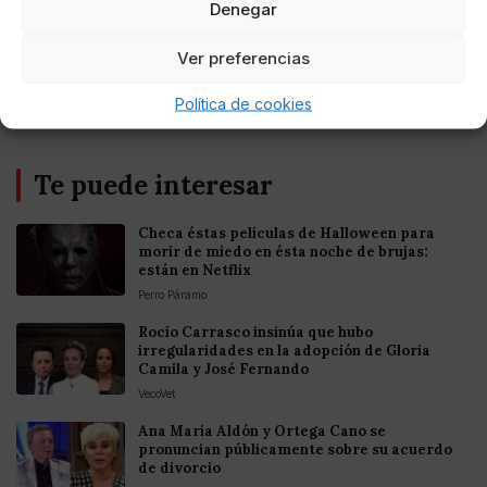
Denegar
#laura escanes
#Personajes
Ver preferencias
Política de cookies
Te puede interesar
Checa éstas películas de Halloween para
morir de miedo en ésta noche de brujas:
están en Netflix
Perro Páramo
Rocío Carrasco insinúa que hubo
irregularidades en la adopción de Gloria
Camila y José Fernando
VecoVet
Ana María Aldón y Ortega Cano se
pronuncian públicamente sobre su acuerdo
de divorcio