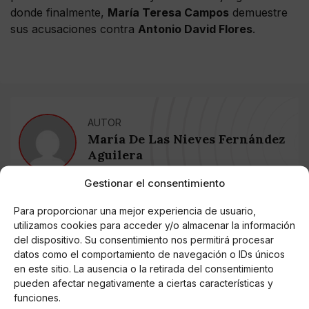
donde finalmente,
María Teresa Campos
demuestre
sus acusaciones contra
Antonio David Flores
.
AUTOR
María De Las Nieves Fernández
Aguilera
Gestionar el consentimiento
Noticias relacionadas
Para proporcionar una mejor experiencia de usuario,
utilizamos cookies para acceder y/o almacenar la información
Online Casino
del dispositivo. Su consentimiento nos permitirá procesar
Mejores Cripto Casinos Online en
datos como el comportamiento de navegación o IDs únicos
Colombia 2025: Bitcoin Casinos
en este sitio. La ausencia o la retirada del consentimiento
pueden afectar negativamente a ciertas características y
funciones.
Online Casino