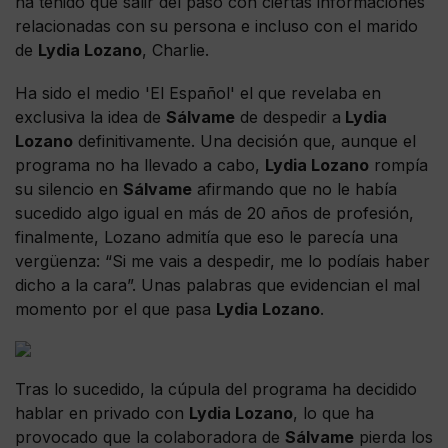
ha tenido que salir del paso con ciertas informaciones
relacionadas con su persona e incluso con el marido
de
Lydia Lozano
, Charlie.
Ha sido el medio 'El Español' el que revelaba en
exclusiva la idea de
Sálvame
de despedir a
Lydia
Lozano
definitivamente. Una decisión que, aunque el
programa no ha llevado a cabo,
Lydia Lozano
rompía
su silencio en
Sálvame
afirmando que no le había
sucedido algo igual en más de 20 años de profesión,
finalmente, Lozano admitía que eso le parecía una
vergüenza: “Si me vais a despedir, me lo podíais haber
dicho a la cara”. Unas palabras que evidencian el mal
momento por el que pasa
Lydia Lozano
.
Tras lo sucedido, la cúpula del programa ha decidido
hablar en privado con
Lydia Lozano
, lo que ha
provocado que la colaboradora de
Sálvame
pierda los