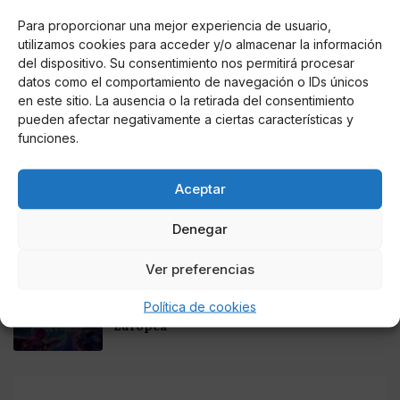
Noticias relacionadas
Para proporcionar una mejor experiencia de usuario,
utilizamos cookies para acceder y/o almacenar la información
Online Casino
del dispositivo. Su consentimiento nos permitirá procesar
Mejores Cripto Casinos Online en
datos como el comportamiento de navegación o IDs únicos
Colombia 2025: Bitcoin Casinos
en este sitio. La ausencia o la retirada del consentimiento
pueden afectar negativamente a ciertas características y
funciones.
Online Casino
Mejores Casinos Online con Bitcoin y
Criptomonedas en Argentina 2025
Aceptar
Online Casino
Denegar
Mejores casinos online con
criptomonedas y Bitcoin en México 2025
Ver preferencias
Entretenimiento
Política de cookies
Fortnite regresa para iOS en la Unión
Europea