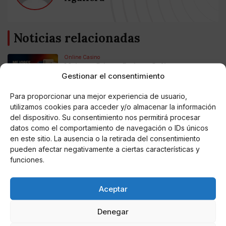
Noticias relacionadas
Online Casino
Mejores Cripto Casinos Online en
Colombia 2025: Bitcoin Casinos
Gestionar el consentimiento
Para proporcionar una mejor experiencia de usuario,
Online Casino
utilizamos cookies para acceder y/o almacenar la información
Mejores Casinos Online con Bitcoin y
del dispositivo. Su consentimiento nos permitirá procesar
Criptomonedas en Argentina 2025
datos como el comportamiento de navegación o IDs únicos
en este sitio. La ausencia o la retirada del consentimiento
pueden afectar negativamente a ciertas características y
Online Casino
Mejores casinos online con
funciones.
criptomonedas y Bitcoin en México 2025
Aceptar
Entretenimiento
Fortnite regresa para iOS en la Unión
Europea
Denegar