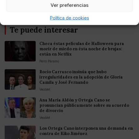
Ver preferencias
Política de cookies
Te puede interesar
Checa éstas películas de Halloween para
morir de miedo en ésta noche de brujas:
están en Netflix
Perro Páramo
Rocío Carrasco insinúa que hubo
irregularidades en la adopción de Gloria
Camila y José Fernando
VecoVet
Ana María Aldón y Ortega Cano se
pronuncian públicamente sobre su acuerdo
de divorcio
VecoVet
Los Ortega Cano interponen una demanda en
contra de Kiko Jiménez